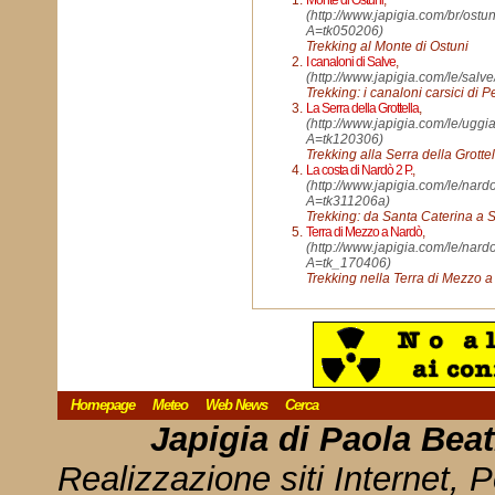
Monte di Ostuni
,
(http://www.japigia.com/br/ostu
A=tk050206)
Trekking al Monte di Ostuni
I canaloni di Salve
,
(http://www.japigia.com/le/sal
Trekking: i canaloni carsici di 
La Serra della Grottella
,
(http://www.japigia.com/le/uggi
A=tk120306)
Trekking alla Serra della Grottel
La costa di Nardò 2 P.
,
(http://www.japigia.com/le/nard
A=tk311206a)
Trekking: da Santa Caterina a S
Terra di Mezzo a Nardò
,
(http://www.japigia.com/le/nard
A=tk_170406)
Trekking nella Terra di Mezzo 
Homepage
Meteo
Web News
Cerca
Japigia di Paola Bea
Realizzazione siti Internet, P