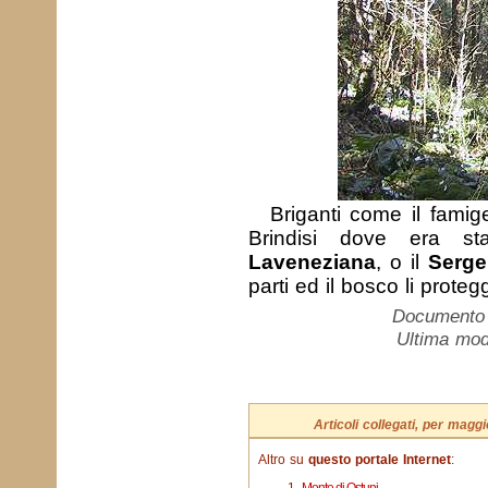
Briganti come il fami
Brindisi dove era st
Laveneziana
, o il
Serg
parti ed il bosco li proteg
Documento c
Ultima mod
Articoli collegati, per mag
Altro su
questo portale Internet
: