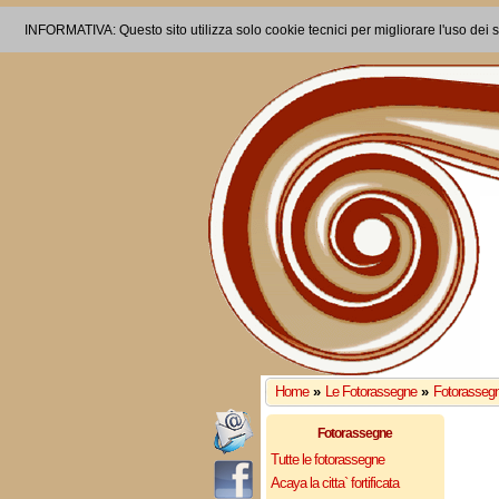
INFORMATIVA: Questo sito utilizza solo cookie tecnici per migliorare l'uso dei s
Home
»
Le Fotorassegne
»
Fotorassegn
Fotorassegne
Tutte le fotorassegne
Acaya la citta` fortificata