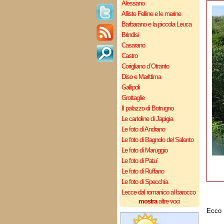
Alessano
Alliste Felline e le marine
Barbarano e la piccola Leuca
Brindisi
Casarano
Castro
Corigliano d`Otranto
Diso e Marittima
Gallipoli
Grottaglie
Il palazzo di Botrugno
Le cartoline di Japigia
Le foto di Andrano
Le foto di Bagnolo del Salento
Le foto di Maruggio
Le foto di Patu`
Le foto di Ruffano
Le foto di Specchia
Lecce dal romanico al barocco
mostra
altre voci
Ecco 