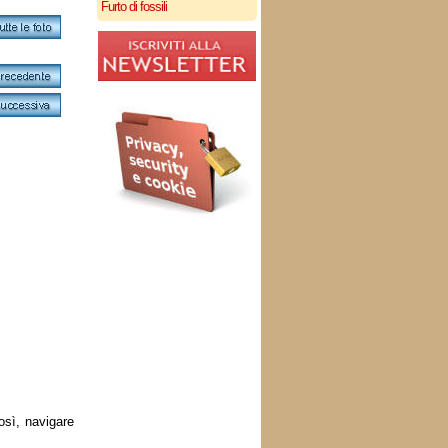
Furto di fossili
osì, navigare