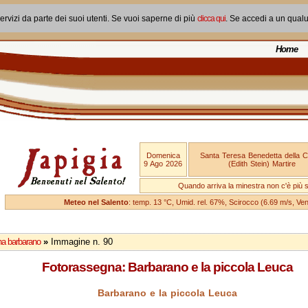
ervizi da parte dei suoi utenti. Se vuoi saperne di più
clicca qui
. Se accedi a un qual
Home
Domenica
Santa Teresa Benedetta della 
9 Ago 2026
(Edith Stein) Martire
Quando arriva la minestra non c'è più si
Meteo nel Salento
: temp. 13 °C, Umid. rel. 67%, Scirocco (6.69 m/s, V
a barbarano
»
Immagine n. 90
Fotorassegna: Barbarano e la piccola Leuca
Barbarano e la piccola Leuca