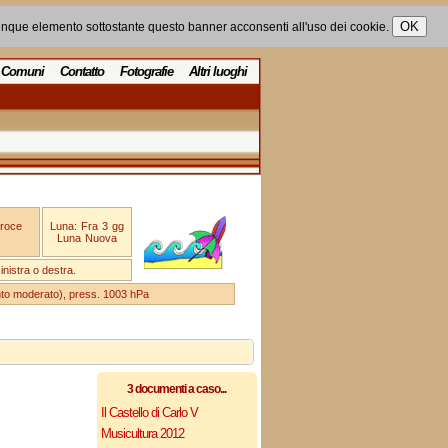
unque elemento sottostante questo banner acconsenti all'uso dei cookie.
Comuni
Contatto
Fotografie
Altri luoghi
Croce
Luna: Fra 3 gg
Luna Nuova
nistra o destra.
ento moderato), press. 1003 hPa
3 documenti a caso...
Il Castello di Carlo V
Musicultura 2012