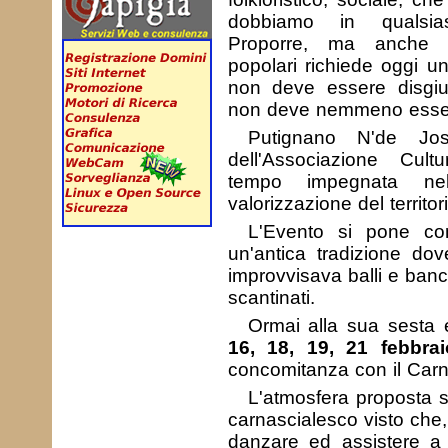
dobbiamo in qualsia
Proporre, ma anche fr
popolari richiede oggi u
non deve essere disgi
non deve nemmeno essere
Putignano N'de Jo
dell'Associazione Cult
tempo impegnata ne
valorizzazione del territor
L'Evento si pone come
un'antica tradizione dov
improvvisava balli e banch
scantinati.
Ormai alla sua sesta 
16, 18, 19, 21 febbrai
concomitanza con il Carn
L'atmosfera proposta s
carnascialesco visto che,
danzare ed assistere a mo