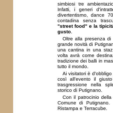
simbiosi tre ambientazi
Infatti, i generi d'intr
divertentismo, dance 70
contadina senza trasc
"street food" e la tipic
gusto
.
Oltre alla presenza di A
grande novità di Putignan
una cantina in una staz
volta avrà come destina
tradizione dei balli in ma
tutto il mondo.
Ai visitatori è d'obblig
così all'evento il gius
trasgressione nella spl
storico di Putignano.
Con il patrocinio del
Comune di Putignano. S
Ristampa e Terracube.