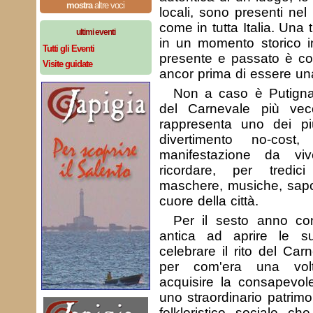
mostra
altre voci
locali, sono presenti nel
come in tutta Italia. Una 
ultimi eventi
in un momento storico in
Tutti gli Eventi
presente e passato è co
Visite guidate
ancor prima di essere una
Non a caso è Putignan
del Carnevale più vec
rappresenta uno dei più
divertimento no-cos
manifestazione da vi
ricordare, per tredic
maschere, musiche, sapor
cuore della città.
Per il sesto anno con
antica ad aprire le s
celebrare il rito del Car
per com'era una volt
acquisire la consapevole
uno straordinario patrimon
folkloristico, sociale, c