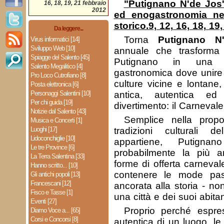
"Putignano N'de Jos'r
16, 18, 19, 21 febbraio
2012
ed enogastronomia ne
storico.9, 12, 16, 18, 19
Da leggere...
Torna
Putignano N
Virus informatici [14]
Sviluppo Web [10]
annuale che trasforma i
Spiagge del Salento [45]
Putignano in una fes
Salento Megalitico [4]
gastronomica dove unire c
Pro Loco Cutrofiano [8]
culture vicine e lontane,
Posta elettronica [6]
Personaggi Salentini [10]
antica, autentica ed
Per chi guida [19]
divertimento: il Carnevale
Notizie dal Salento [43]
Semplice nella propos
Musica e Concerti [1]
Luoghi [17]
tradizioni culturali d
Lidoconchiglie [10]
appartiene, Putign
Le tre Province [6]
probabilmente la più an
La Terra Salentina [33]
forme di offerta carneva
Hanno scritto... [10]
contenere le mode pa
Gli antichi popoli [13]
Francescani [12]
ancorata alla storia - no
Fisco e Tasse [1]
una città e dei suoi abitan
Eventi [27]
Proprio perché espr
Diamo Voce a... [65]
Corsi e Concorsi [8]
autentica di un luogo, le 