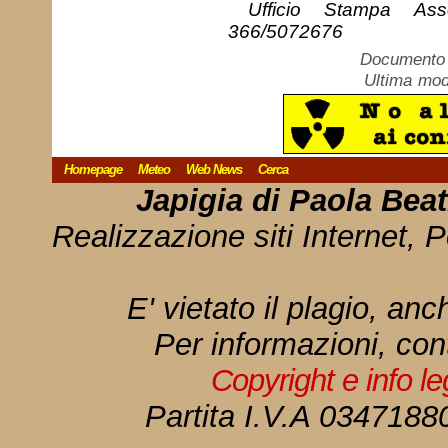
Ufficio Stampa Asso
366/5072676
Documento c
Ultima mod
Homepage
Meteo
Web News
Cerca
Japigia di Paola Bea
Realizzazione siti Internet, P
E' vietato il plagio, anc
Per informazioni, con
Copyright e info l
Partita I.V.A 034718