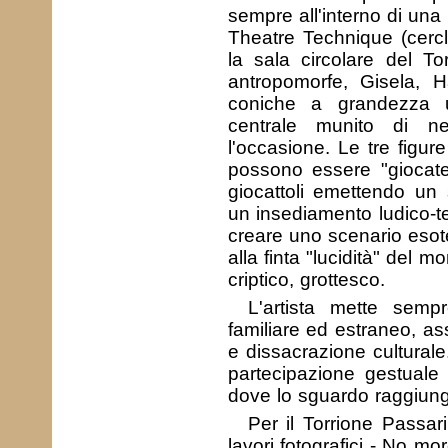
sempre all'interno di una 
Theatre Technique (cercl
la sala circolare del T
antropomorfe, Gisela, H
coniche a grandezza 
centrale munito di n
l'occasione. Le tre figur
possono essere "giocat
giocattoli emettendo un
un insediamento ludico-te
creare uno scenario esote
alla finta "lucidità" del 
criptico, grottesco.
L'artista mette semp
familiare ed estraneo, a
e dissacrazione culturale
partecipazione gestuale 
dove lo sguardo raggiung
Per il Torrione Passar
lavori fotografici - No mo