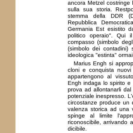
ancora Metzel costringe l
sulla sua storia. Restp
stemma della DDR (D
Repubblica Democratica
Germania Est esistito d
politico operaio". Qui i
compasso (simbolo degli 
(simbolo dei contadini) s
ideologica "estinta" ormai
Marius Engh si approp
cloni e conquista nuovi 
appartengono al vissuto
Engh indaga lo spirito e 
prova ad allontanarli dal
potenziale inespresso. L'
circostanze produce un d
valenza storica ad una 
spinge al limite l'appr
riconoscibile, arrivando 
dicibile.