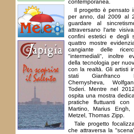
contemporanea.
Il progetto è pensato 
per anno, dal 2009 al 
guardare al sincretism
attraversano l'arte visiv
confini estetici e degli s
quattro mostre evidenzi
cangiante delle ricer
"intermediali", inoltre 
della tecnologia per nuov
con la realtà. Gli artisti
stati Gianfranco B
Chernysheva, Wolfga
Toderi. Mentre nel 2012
ospita una mostra dedicat
pratiche fluttuanti con 
Martino, Marius Engh,
Metzel, Thomas Zipp.
Tale progetto focalizz
che attraversa la "scena"