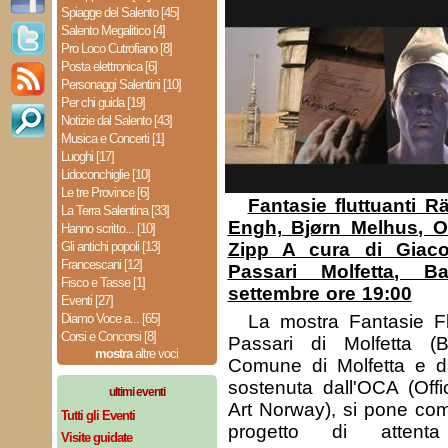
Spiagge del Salento [45]
Salento Megalitico [4]
Pro Loco Cutrofiano [8]
Posta elettronica [6]
Personaggi Salentini [10]
Per chi guida [19]
Notizie dal Salento [43]
Musica e Concerti [1]
Luoghi [17]
Lidoconchiglie [10]
Le tre Province [6]
Fantasie fluttuanti R
La Terra Salentina [33]
Engh, Bjørn Melhus, O
Hanno scritto... [10]
Gli antichi popoli [13]
Zipp A cura di Giac
Francescani [12]
Passari Molfetta, 
Fisco e Tasse [1]
settembre ore 19:00
Eventi [27]
Diamo Voce a... [65]
La mostra Fantasie Flu
Corsi e Concorsi [8]
Passari di Molfetta (
mostra
altre voci
Comune di Molfetta e da
sostenuta dall'OCA (Off
ultimi eventi
Art Norway), si pone com
Tutti gli Eventi
progetto di attenta 
Visite guidate