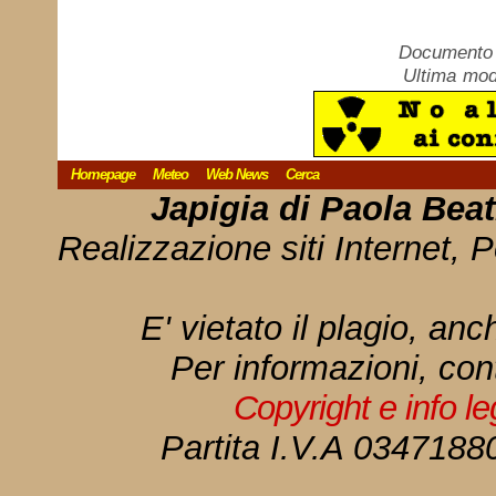
Documento c
Ultima mod
Homepage
Meteo
Web News
Cerca
Japigia di Paola Bea
Realizzazione siti Internet, P
E' vietato il plagio, anc
Per informazioni, con
Copyright e info l
Partita I.V.A 034718