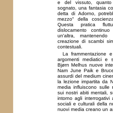
e del vissuto, quanto
sognato, una fantasia c
detta di Adorno, potreb
mezzo" della coscienz
Questa pratica fluttu
dislocamento continu
un'altra, mantenendo
creazione di scambi simb
contestuali.
La frammentazione e l
argomenti mediatici e s
Bjørn Melhus nuove interp
Nam June Paik e Bruce 
assurdi del medium cine
la lezione impartita da
media influiscono sulle 
sui nostri abiti mentali, 
intorno agli interrogati
sociali e culturali della
nuovi media creano un a