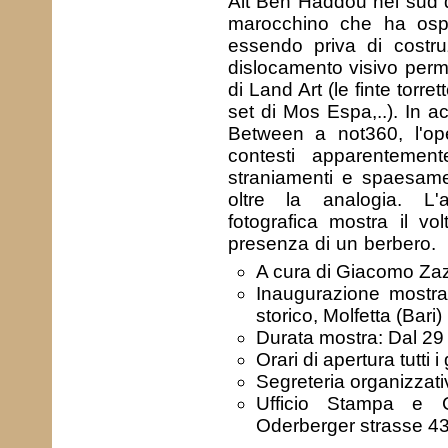
Ait Ben Haddou nel sud de
marocchino che ha ospit
essendo priva di costruz
dislocamento visivo perme
di Land Art (le finte torre
set di Mos Espa,..). In a
Between a not360, l'op
contesti apparentement
straniamenti e spaesame
oltre la analogia. L'ar
fotografica mostra il vo
presenza di un berbero.
A cura di Giacomo Za
Inaugurazione mostra
storico, Molfetta (Bari)
Durata mostra: Dal 29
Orari di apertura tutti 
Segreteria organizzat
Ufficio Stampa e C
Oderberger strasse 4