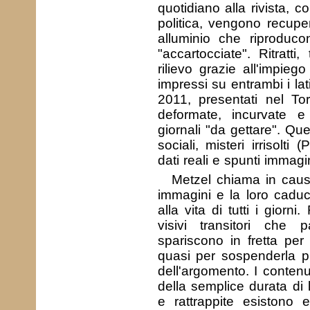
quotidiano alla rivista, c
politica, vengono recupe
alluminio che riproduc
"accartocciate". Ritratti
rilievo grazie all'impieg
impressi su entrambi i lat
2011, presentati nel Tor
deformate, incurvate 
giornali "da gettare". Que
sociali, misteri irrisolti
dati reali e spunti immagin
Metzel chiama in causa 
immagini e la loro caducit
alla vita di tutti i giorn
visivi transitori che 
spariscono in fretta per 
quasi per sospenderla pri
dell'argomento. I contenu
della semplice durata di 
e rattrappite esistono 