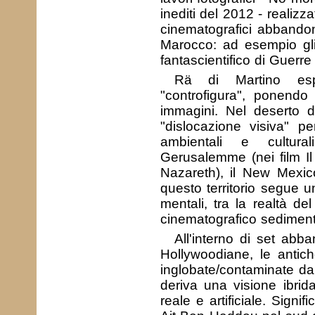
inediti del 2012 - realizz
cinematografici abbandona
Marocco: ad esempio gli 
fantascientifico di Guerre
Rä di Martino esp
"controfigura", ponendo
immagini. Nel deserto 
"dislocazione visiva" pe
ambientali e cultural
Gerusalemme (nei film Il
Nazareth), il New Mexic
questo territorio segue un
mentali, tra la realtà de
cinematografico sedimenta
All'interno di set abb
Hollywoodiane, le antic
inglobate/contaminate dal
deriva una visione ibrid
reale e artificiale. Signi