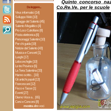
Quinto concorso naz
Co.Re.Ve. per le scuole
Da leggere...
Virus informatici [14]
Sviluppo Web [10]
Spiagge del Salento [45]
Salento Megalitico [4]
Pro Loco Cutrofiano [8]
Posta elettronica [6]
Personaggi Salentini [10]
Per chi guida [19]
Notizie dal Salento [43]
Musica e Concerti [1]
Luoghi [17]
Lidoconchiglie [10]
Le tre Province [6]
La Terra Salentina [33]
Hanno scritto... [10]
Gli antichi popoli [13]
Francescani [12]
Fisco e Tasse [1]
Eventi [27]
Diamo Voce a... [65]
Corsi e Concorsi [8]
mostra
altre voci