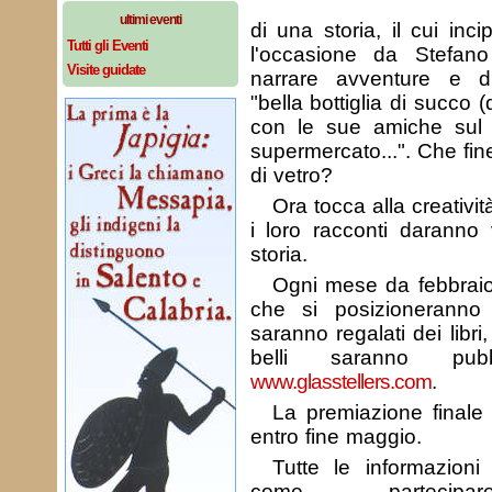
ultimi eventi
di una storia, il cui inci
Tutti gli Eventi
l'occasione da Stefan
Visite guidate
narrare avventure e d
"bella bottiglia di succo 
con le sue amiche sul r
supermercato...". Che fine
di vetro?
Ora tocca alla creativi
i loro racconti daranno 
storia.
Ogni mese da febbraio 
che si posizioneranno
saranno regalati dei libri, 
belli saranno pubb
www.glasstellers.com
.
La premiazione finale
entro fine maggio.
Tutte le informazion
come partecipare 