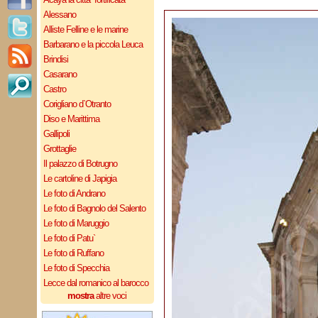
Alessano
Alliste Felline e le marine
Barbarano e la piccola Leuca
Brindisi
Casarano
Castro
Corigliano d`Otranto
Diso e Marittima
Gallipoli
Grottaglie
Il palazzo di Botrugno
Le cartoline di Japigia
Le foto di Andrano
Le foto di Bagnolo del Salento
Le foto di Maruggio
Le foto di Patu`
Le foto di Ruffano
Le foto di Specchia
Lecce dal romanico al barocco
mostra
altre voci