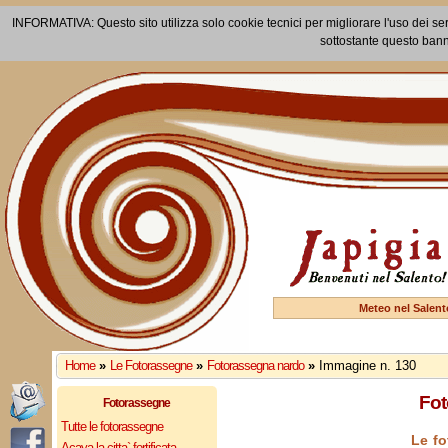
INFORMATIVA: Questo sito utilizza solo cookie tecnici per migliorare l'uso dei ser
sottostante questo bann
Meteo nel Salent
Home
»
Le Fotorassegne
»
Fotorassegna nardo
»
Immagine n. 130
Fot
Fotorassegne
Tutte le fotorassegne
Le fo
Acaya la citta` fortificata