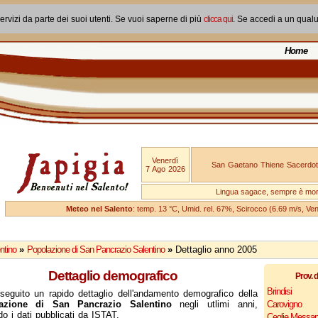
ervizi da parte dei suoi utenti. Se vuoi saperne di più
clicca qui
. Se accedi a un qual
Home
Venerdì
San Gaetano Thiene Sacerdot
7 Ago 2026
Lingua sagace, sempre è mo
Meteo nel Salento
: temp. 13 °C, Umid. rel. 67%, Scirocco (6.69 m/s, V
ntino
»
Popolazione di San Pancrazio Salentino
»
Dettaglio anno 2005
Dettaglio demografico
Prov. d
Brindisi
seguito un rapido dettaglio dell'andamento demografico della
azione di San Pancrazio Salentino
negli utlimi anni,
Carovigno
o i dati pubblicati da ISTAT.
Ceglie Messap