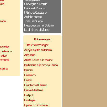
arco
Convegno a Lequile
Politica di Privacy
Il Griko a Casarano
Antiche casate
ntana
Torre Belloluogo
I Francescani nel Salento
La ciminiera di Matino
Fotorassegne
Tutte le fotorassegne
alentino
Acaya la citta` fortificata
 Salentino
Alessano
notico
Normanni
Alliste Felline e le marine
Barbarano e la piccola Leuca
usanna
Brindisi
Casarano
Castro
Corigliano d`Otranto
Diso e Marittima
Gallipoli
Grottaglie
Il palazzo di Botrugno