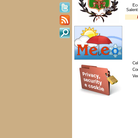
Ec
Salent
Cel
Con
Ved