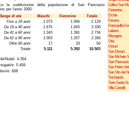
co la suddivisione della popolazione di San Pancrazio
Cellino San M
ino per l'anno 2005:
Cisternino
Erchie
Range di età
Maschi
Femmine
Totale
Fasano
Fino a 18 anni
:
1.073
1.056
2.129
Francavilla Fo
Da 19 a 40 anni
:
1.675
1.655
3.330
Latiano
Da 41 a 60 anni
:
1.343
1.391
2.734
Mesagne
Da 61 a 90 anni
:
1.003
1.257
2.260
Oria
Oltre 90 anni
:
17
33
50
Ostuni
Totale
:
5.111
5.392
10.503
San Donaci
San Michele S
ibi/Nubili: 4.354
San Pancrazio
iugati/e: 5.459
San Pietro Ver
ovi/e: 658
San Vito dei 
Torchiarolo
Torre Santa S
Villa Castelli