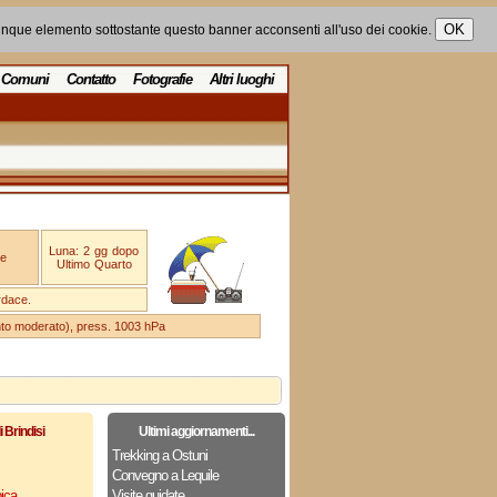
unque elemento sottostante questo banner acconsenti all'uso dei cookie.
Comuni
Contatto
Fotografie
Altri luoghi
Luna: 2 gg dopo
e
Ultimo Quarto
rdace.
ento moderato), press. 1003 hPa
i Brindisi
Ultimi aggiornamenti...
Trekking a Ostuni
Convegno a Lequile
ica
Visite guidate