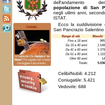
dell'andamento de
popolazione di San P
negli utlimi anni, second
ISTAT.
Ecco la suddivisione 
Curiosita`...
San Pancrazio Salentino 
Range di età
Maschi
Fino a 18 anni
:
98
Da 19 a 40 anni
:
1.54
Da 41 a 60 anni
:
1.37
Da 61 a 90 anni
:
1.11
Lo sapevate che
Japigia e` su
Oltre 90 anni
:
1
Marte
?
Per saperlo non vi resta
Totale
:
5.036
che leggere il documento...
Celibi/Nubili: 4.212
Coniugati/e: 5.421
Vedovi/e: 688