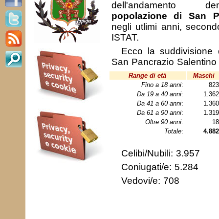
dell'andamento de
popolazione di San P
negli utlimi anni, second
ISTAT.
Ecco la suddivisione 
San Pancrazio Salentino 
Range di età
Maschi
Fino a 18 anni
:
82
Da 19 a 40 anni
:
1.36
Da 41 a 60 anni
:
1.36
Da 61 a 90 anni
:
1.31
Oltre 90 anni
:
1
Totale
:
4.882
Celibi/Nubili: 3.957
Coniugati/e: 5.284
Vedovi/e: 708