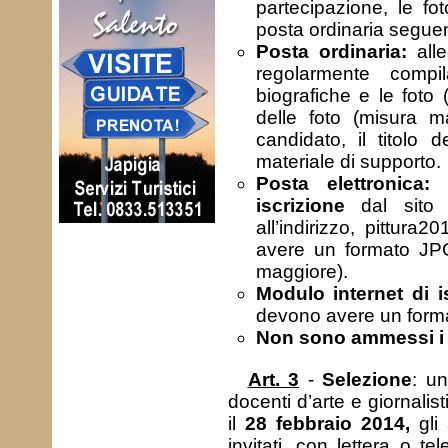
partecipazione, le fo
posta ordinaria seguend
Posta ordinaria:
alle
regolarmente compi
biografiche e le foto
delle foto (misura 
candidato, il titolo d
materiale di supporto.
Posta elettronica:
s
iscrizione
dal sito d
all’indirizzo, pittura
avere un formato JP
maggiore).
Modulo internet di i
devono avere un form
Non sono ammessi i s
Art. 3
-
Selezione
: un
docenti d’arte e giornalis
il
28 febbraio 2014,
gli 
invitati, con lettera o t