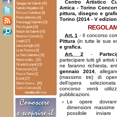
Centro Artistico Cu
Spiagge del Salento [45]
Amica - Torino Concors
Salento Megalitico [4]
Pro Loco Cutrofiano [8]
pittura, disegno e grafi
Posta elettronica [6]
Torino (2014 - V edizion
Personaggi Salentini [10]
REGOLA
Per chi guida [19]
Notizie dal Salento [43]
Art. 1
- Il concorso co
Musica e Concerti [1]
Pittura
(in tutte le sue e
Luoghi [17]
Lidoconchiglie [10]
e grafica.
Le tre Province [6]
Art. 2
-
Partec
La Terra Salentina [33]
partecipare tutti gli artisti
Hanno scritto... [10]
Gli antichi popoli [13]
ne faranno richiesta, en
Francescani [12]
gennaio 2014
, allega
Fisco e Tasse [1]
(massimo tre) di oper
Eventi [27]
dell’opera seleziona
Diamo Voce a... [65]
Corsi e Concorsi [8]
concorso verrà utiliz
mostra
altre voci
pubblicazioni.
Le opere dovranno
dimensioni massime 
possibile invia