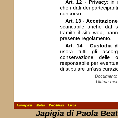
Art. 12
-
Privacy
: in
che i dati dei partecipant
concorso.
Art. 13
-
Accettazione
scaricabile anche dal sit
tramite il sito web, han
presente regolamento.
Art. 14
-
Custodia d
userà tutti gli accor
conservazione delle 
responsabile per eventuali 
di stipulare un’assicuraz
Documento c
Ultima mod
Homepage
Meteo
Web News
Cerca
Japigia di Paola Bea