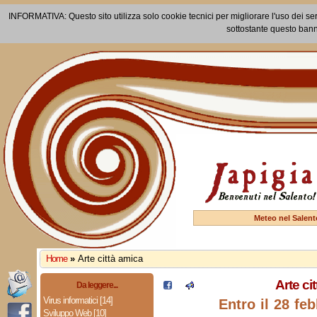
INFORMATIVA: Questo sito utilizza solo cookie tecnici per migliorare l'uso dei ser
sottostante questo bann
Meteo nel Salent
Home
»
Arte città amica
Arte ci
Da leggere...
Virus informatici [14]
Entro il 28 fe
Sviluppo Web [10]