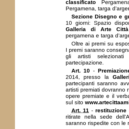
classificato
Pergamena
Pergamena, targa d’argen
Sezione Disegno e gra
10 giorni: Spazio dispon
Galleria di Arte Citt
pergamena e targa d’arg
Oltre ai premi su espo
I premi saranno consegnati
gli artisti seleziona
partecipazione.
Art. 10
-
Premiazion
2014, presso la
Galle
partecipanti saranno avvi
artisti premiati dovranno 
opere premiate e il verb
sul sito
www.artecittaami
Art. 11
-
restituzione
ritirate nella sede del
saranno rispedite con le r