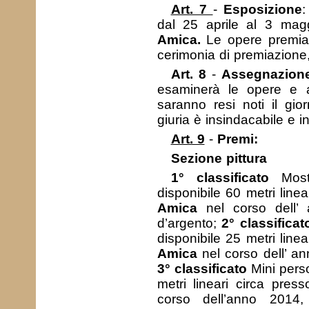
Art. 7
-
Esposizione
:
dal 25 aprile al 3 ma
Amica.
Le opere premiat
cerimonia di premiazione,
Art. 8
-
Assegnazione
esaminerà le opere e a
saranno resi noti il gior
giuria è insindacabile e i
Art. 9
-
Premi:
Sezione pittura
1° classificato
Mostr
disponibile 60 metri line
Amica
nel corso dell’ 
d’argento;
2° classificat
disponibile 25 metri line
Amica
nel corso dell’ a
3° classificato
Mini perso
metri lineari circa pres
corso dell’anno 2014