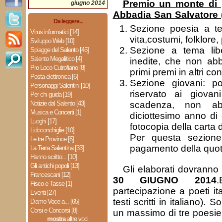
Premio un monte di 
giugno 2014
Abbadia San Salvatore 
Da leggere...
Sezione poesia a t
Virus informatici [14]
vita,costumi, folklore
Sviluppo Web [10]
Sezione a tema lib
Spiagge del Salento [45]
Salento Megalitico [4]
inedite, che non ab
Pro Loco Cutrofiano [8]
primi premi in altri co
Posta elettronica [6]
Sezione giovani: p
Personaggi Salentini [10]
riservato ai giova
Per chi guida [19]
Notizie dal Salento [43]
scadenza, non ab
Musica e Concerti [1]
diciottesimo anno di 
Luoghi [17]
fotocopia della carta d
Lidoconchiglie [10]
Per questa sezione
Le tre Province [6]
pagamento della quota
La Terra Salentina [33]
Hanno scritto... [10]
Gli antichi popoli [13]
Gli elaborati dovranno e
Francescani [12]
30 GIUGNO 2014
Fisco e Tasse [1]
partecipazione a poeti ita
Eventi [27]
testi scritti in italiano)
Diamo Voce a... [65]
Corsi e Concorsi [8]
un massimo di tre poesie
mostra
altre voci