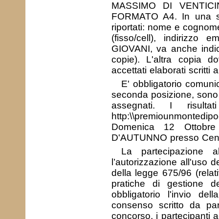
MASSIMO DI VENTIC
FORMATO A4. In una so
riportati: nome e cognome
(fisso/cell), indirizzo 
GIOVANI, va anche indic
copie). L'altra copia 
accettati elaborati scritti a
E' obbligatorio comunic
seconda posizione, sono 
assegnati. I risult
http:\\premiounmont
Domenica 12 Ottobre
D'AUTUNNO presso Centr
La partecipazione a
l’autorizzazione all'uso d
della legge 675/96 (relat
pratiche di gestione d
obbligatorio l'invio del
consenso scritto da par
concorso, i partecipanti a