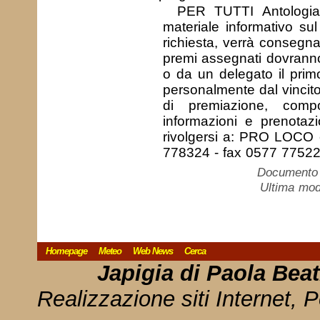
PER TUTTI Antologia 
materiale informativo sul 
richiesta, verrà consegnat
premi assegnati dovranno e
o da un delegato il prim
personalmente dal vincit
di premiazione, comp
informazioni e prenotazi
rivolgersi a: PRO LOCO 
778324 - fax 0577 7752
Documento c
Ultima mod
Homepage
Meteo
Web News
Cerca
Japigia di Paola Bea
Realizzazione siti Internet, P