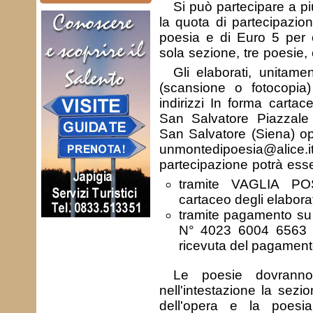
Si può partecipare a p
la quota di partecipazio
poesia e di Euro 5 per 
sola sezione, tre poesie,
Gli elaborati, unitam
(scansione o fotocopia)
indirizzi In forma cart
San Salvatore Piazzal
San Salvatore (Siena) opp
unmontedipoesia@alic
partecipazione potrà esse
tramite VAGLIA POST
cartaceo degli elaborat
tramite pagamento su
N° 4023 6004 6563 5
ricevuta del pagament
Le poesie dovranno
nell'intestazione la sezio
dell'opera e la po