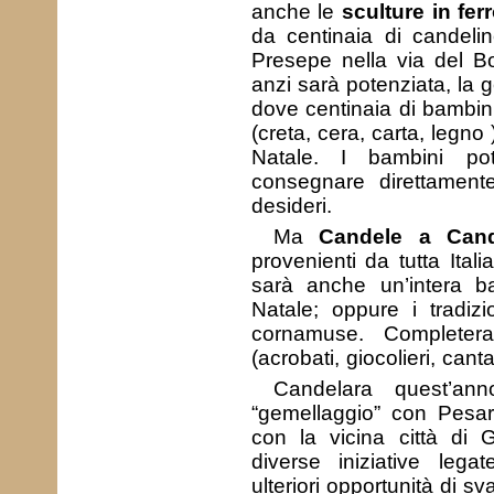
anche le
sculture in fer
da centinaia di candeli
Presepe nella via del B
anzi sarà potenziata, la 
dove centinaia di bambini
(creta, cera, carta, legno
Natale. I bambini po
consegnare direttamente
desideri.
Ma
Candele a Cand
provenienti da tutta Ital
sarà anche un’intera 
Natale; oppure i tradi
cornamuse. Completera
(acrobati, giocolieri, canta
Candelara quest’ann
“gemellaggio” con Pesar
con la vicina città di 
diverse iniziative lega
ulteriori opportunità di sv