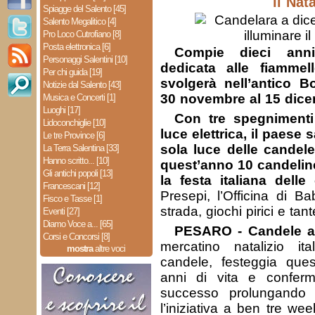
il Nat
Spiagge del Salento [45]
Salento Megalitico [4]
Pro Loco Cutrofiano [8]
Posta elettronica [6]
Compie dieci ann
Personaggi Salentini [10]
dedicata alle fiamme
Per chi guida [19]
svolgerà nell’antico 
Notizie dal Salento [43]
30 novembre al 15 dice
Musica e Concerti [1]
Luoghi [17]
Con tre spegnimenti
Lidoconchiglie [10]
luce elettrica, il paese 
Le tre Province [6]
sola luce delle cande
La Terra Salentina [33]
Hanno scritto... [10]
quest’anno 10 candeli
Gli antichi popoli [13]
la festa italiana delle
Francescani [12]
Presepi, l’Officina di Ba
Fisco e Tasse [1]
strada, giochi pirici e tante
Eventi [27]
Diamo Voce a... [65]
PESARO - Candele a
Corsi e Concorsi [8]
mercatino natalizio ita
mostra
altre voci
candele, festeggia ques
anni di vita e confer
successo prolungando 
l’iniziativa a ben tre we