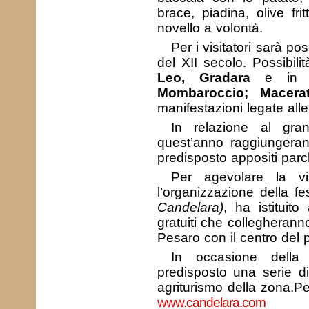
brace, piadina, olive frit
novello a volontà.
Per i visitatori sarà pos
del XII secolo. Possibili
Leo, Gradara
e in l
Mombaroccio; Macerat
manifestazioni legate alle 
In relazione al gr
quest’anno raggiungeran
predisposto appositi parc
Per agevolare la vi
l’organizzazione della f
Candelara)
, ha istituit
gratuiti che collegheranno
Pesaro con il centro del 
In occasione della 
predisposto una serie di
agriturismo della zona.Per
www.candelara.com