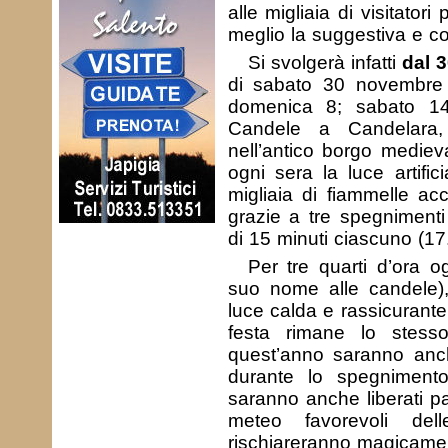
alle migliaia di visitatori
meglio la suggestiva e co
Si svolgerà infatti
dal 
di sabato 30 novembre
domenica 8; sabato 14
Candele a Candelara, 
nell’antico borgo mediev
ogni sera la luce artifi
migliaia di fiammelle a
grazie a tre spegnimenti 
di 15 minuti ciascuno (17
Per tre quarti d’ora 
suo nome alle candele),
luce calda e rassicurante 
festa rimane lo stess
quest’anno saranno anch
durante lo spegniment
saranno anche liberati pal
meteo favorevoli dell
rischiareranno magicament