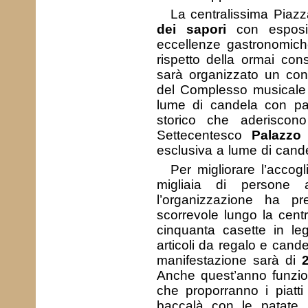
La centralissima Piazz
dei sapori
con esposiz
eccellenze gastronomiche
rispetto della ormai con
sarà organizzato un conc
del Complesso musicale 
lume di candela con part
storico che aderiscono 
Settecentesco
Palazzo 
esclusiva a lume di candel
Per migliorare l’accogl
migliaia di persone
l’organizzazione ha p
scorrevole lungo la cent
cinquanta casette in leg
articoli da regalo e cande
manifestazione sarà di
Anche quest’anno funzion
che proporranno i piatti 
baccalà con le patate, 