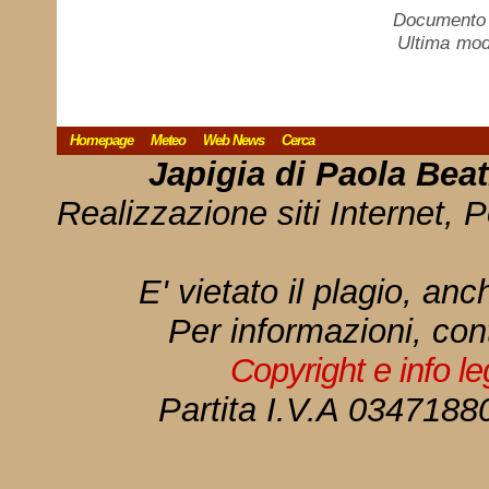
Documento c
Ultima mod
Homepage
Meteo
Web News
Cerca
Japigia di Paola Bea
Realizzazione siti Internet, P
E' vietato il plagio, anc
Per informazioni, con
Copyright e info l
Partita I.V.A 034718