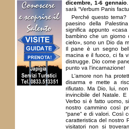
dicembre, 1-6 gennaio
sarà “Verbum Panis factum
Perché questo tema?
paesino della Palesti
significa appunto «casa
bambino che un giorno d
cielo», sono un Dio da ma
Il pane è un segno belli
macina e il fuoco, ci fa v
distrugge. Dio come pane
punto va l’incarnazione!
L’amore non ha protet
disarma e mette a risch
rifiutato. Ma Dio, lui, no
invincibile del Natale. 
Verbo si è fatto uomo, si
nostro cammino così pr
“pane” e di valori. Così 
caratteristica del nostro
visitatori non si trove