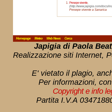
Presepe vivente
,
(http://www.japigia.com/docs/
Presepe vivente a Sanarica
Homepage
Meteo
Web News
Cerca
Japigia di Paola Bea
Realizzazione siti Internet, P
E' vietato il plagio, anc
Per informazioni, con
Copyright e info l
Partita I.V.A 034718