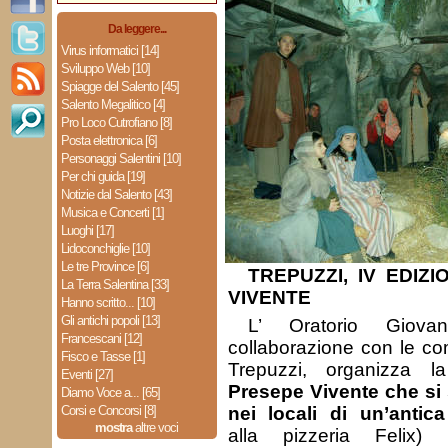
Da leggere...
Virus informatici [14]
Sviluppo Web [10]
Spiagge del Salento [45]
Salento Megalitico [4]
Pro Loco Cutrofiano [8]
Posta elettronica [6]
Personaggi Salentini [10]
Per chi guida [19]
Notizie dal Salento [43]
Musica e Concerti [1]
Luoghi [17]
Lidoconchiglie [10]
Le tre Province [6]
TREPUZZI, IV EDIZ
La Terra Salentina [33]
VIVENTE
Hanno scritto... [10]
Gli antichi popoli [13]
L’ Oratorio Giova
Francescani [12]
collaborazione con le com
Fisco e Tasse [1]
Trepuzzi, organizza 
Eventi [27]
Presepe Vivente che si 
Diamo Voce a... [65]
Corsi e Concorsi [8]
nei locali di un’antica 
mostra
altre voci
alla pizzeria Felix)