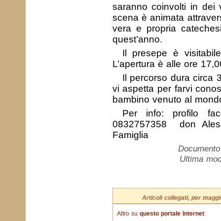
saranno coinvolti in dei 
scena è animata attravers
vera e propria catechesi
quest’anno.
Il presepe è visitabi
L’apertura è alle ore 17,0
Il percorso dura circa 
vi aspetta per farvi cono
bambino venuto al mondo
Per info: profilo fac
0832757358 don Alessa
Famiglia
Documento c
Ultima mod
Articoli collegati, per mag
Altro su
questo portale Internet
: