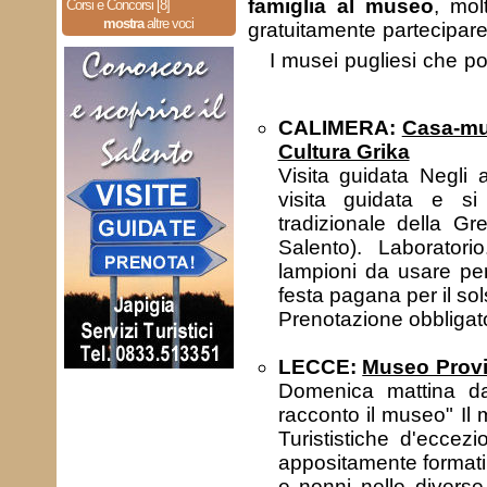
famiglia al museo
, mol
Corsi e Concorsi [8]
mostra
altre voci
gratuitamente partecipare
I musei pugliesi che po
CALIMERA:
Casa-mus
Cultura Grika
Visita guidata Negli 
visita guidata e si
tradizionale della Gr
Salento). Laboratori
lampioni da usare per
festa pagana per il sol
Prenotazione obbliga
LECCE:
Museo Provi
Domenica mattina da
racconto il museo" Il 
Turististiche d'eccez
appositamente formati
e nonni nelle divers