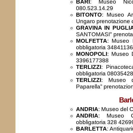
BARI
: Museo Nicol
080.523.14.29
BITONTO
: Museo Ar
Ungaro prenotazione 
GRAVINA IN PUGLI
SANTOMASI" prenotaz
MOLFETTA
: Museo D
obbligatoria 3484113
MONOPOLI
: Museo D
3396177388
TERLIZZI
: Pinacotec
obbligatoria 0803542
TERLIZZI
: Museo de
Paparella” prenotazio
Barl
ANDRIA
: Museo del C
ANDRIA
: Museo Cre
obbligatoria 328 4269
BARLETTA
: Antiqua