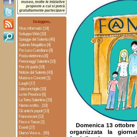
museo, molte le iniziative
proposte a cui si potrà
gratuitamente partecipare
Da leggere...
Virus informatici [14]
Sviluppo Web [10]
Spiagge del Salento [45]
Salento Megalitico [4]
Pro Loco Cutrofiano [8]
Posta elettronica [6]
Personaggi Salentini [10]
Per chi guida [19]
Notizie dal Salento [43]
Musica e Concerti [1]
Luoghi [17]
Lidoconchiglie [10]
Le tre Province [6]
La Terra Salentina [33]
Hanno scritto... [10]
Gli antichi popoli [13]
Francescani [12]
Fisco e Tasse [1]
Domenica 13 ottobre in
Eventi [27]
organizzata la giorna
Diamo Voce a... [65]