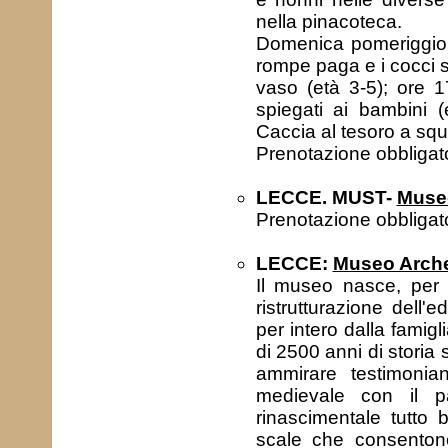
nella pinacoteca.
Domenica pomeriggio:
rompe paga e i cocci 
vaso (età 3-5); ore 17
spiegati ai bambini (
Caccia al tesoro a squ
Prenotazione obbliga
LECCE. MUST-
Museo
Prenotazione obbliga
LECCE:
Museo Arche
Il museo nasce, per c
ristrutturazione dell'e
per intero dalla famig
di 2500 anni di storia 
ammirare testimoni
medievale con il pa
rinascimentale tutto be
scale che consentono