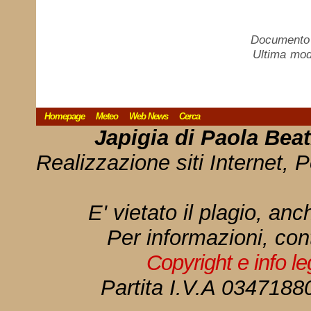
Documento c
Ultima mod
Homepage
Meteo
Web News
Cerca
Japigia di Paola Bea
Realizzazione siti Internet, P
E' vietato il plagio, anc
Per informazioni, con
Copyright e info l
Partita I.V.A 034718