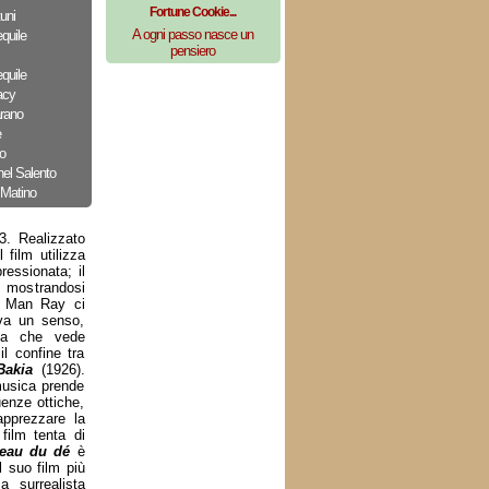
Fortune Cookie...
uni
A ogni passo nasce un
quile
pensiero
quile
acy
arano
e
o
nel Salento
 Matino
3. Realizzato
 film utilizza
ressionata; il
a, mostrandosi
, Man Ray ci
ova un senso,
ria che vede
l confine tra
akia
(1926).
 musica prende
enze ottiche,
apprezzare la
film tenta di
teau du dé
è
 suo film più
 surrealista