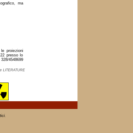
tografico, ma
 proiezioni
22 presso lo
328/4548699
ne LITERATURE
ici.