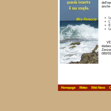
dell’e
anche 
L
L
E
L
VE
dadai
Zenze
080/5
Homepage
Meteo
Web News
C