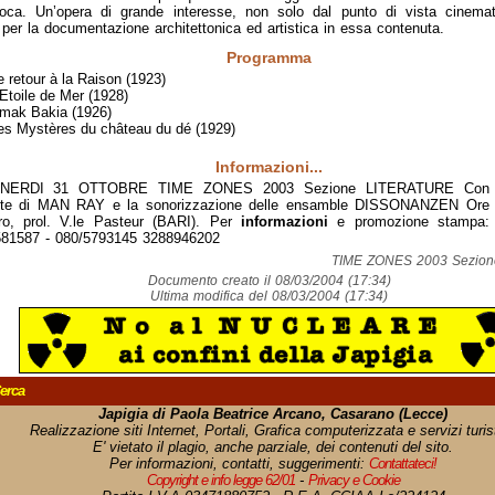
poca. Un’opera di grande interesse, non solo dal punto di vista cinema
per la documentazione architettonica ed artistica in essa contenuta.
Programma
e retour à la Raison (1923)
’Etoile de Mer (1928)
mak Bakia (1926)
es Mystères du château du dé (1929)
Informazioni...
NERDI 31 OTTOBRE TIME ZONES 2003 Sezione LITERATURE Con le
ste di MAN RAY e la sonorizzazione delle ensamble DISSONANZEN Ore 
ro, prol. V.le Pasteur (BARI). Per
informazioni
e promozione stampa: 
581587 - 080/5793145 3288946202
TIME ZONES 2003 Sezio
Documento creato il 08/03/2004 (17:34)
Ultima modifica del 08/03/2004 (17:34)
erca
Japigia di Paola Beatrice Arcano, Casarano (Lecce)
Realizzazione siti Internet, Portali, Grafica computerizzata e servizi turist
E' vietato il plagio, anche parziale, dei contenuti del sito.
Per informazioni, contatti, suggerimenti:
Contattateci!
Copyright e info legge 62/01
-
Privacy e Cookie