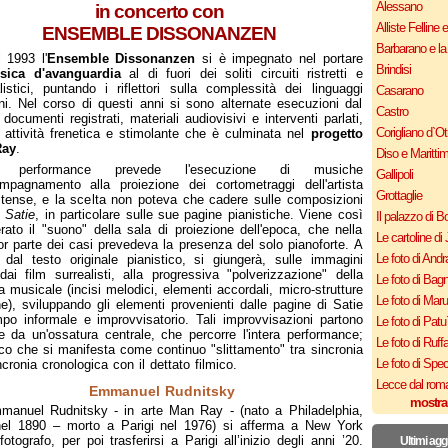
Alessano
in concerto con
Alliste Felline 
ENSEMBLE DISSONANZEN
Barbarano e la
 1993 l'
Ensemble Dissonanzen
si è impegnato nel portare
Brindisi
sica d'avanguardia
al di fuori dei soliti circuiti ristretti e
listici, puntando i riflettori sulla complessità dei linguaggi
Casarano
i. Nel corso di questi anni si sono alternate esecuzioni dal
Castro
 documenti registrati, materiali audiovisivi e interventi parlati,
Corigliano d`Ot
 attività frenetica e stimolante che è culminata nel
progetto
Ray
.
Diso e Maritti
 performance prevede l'esecuzione di musiche
Gallipoli
mpagnamento alla proiezione dei cortometraggi dell'artista
Grottaglie
itense, e la scelta non poteva che cadere sulle composizioni
k Satie
, in particolare sulle sue pagine pianistiche. Viene così
Il palazzo di B
rato il "suono" della sala di proiezione dell'epoca, che nella
Le cartoline di 
r parte dei casi prevedeva la presenza del solo pianoforte. A
Le foto di Andr
e dal testo originale pianistico, si giungerà, sulle immagini
 dai film surrealisti, alla progressiva "polverizzazione" della
Le foto di Bagn
a musicale (incisi melodici, elementi accordali, micro-strutture
Le foto di Mar
he), sviluppando gli elementi provenienti dalle pagine di Satie
po informale e improvvisatorio. Tali improvvisazioni partono
Le foto di Patu
 da un'ossatura centrale, che percorre l'intera performance;
Le foto di Ruff
co che si manifesta come continuo "slittamento" tra sincronia
Le foto di Spe
ncronia cronologica con il dettato filmico.
Lecce dal roma
Emmanuel Rudnitsky
mostra
manuel Rudnitsky - in arte Man Ray - (nato a Philadelphia,
el 1890 – morto a Parigi nel 1976) si afferma a New York
otografo, per poi trasferirsi a Parigi all’inizio degli anni ’20.
Ultimi agg