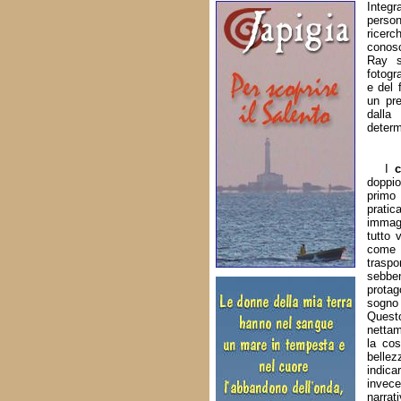
Integ
person
ricerc
conos
Ray s
fotogra
e del 
un pre
dalla 
determ
I
doppio
primo 
pratic
immagi
tutto 
come 
traspo
sebbe
protag
sogno 
Questo
nettam
la cos
bellez
indica
invece
narra