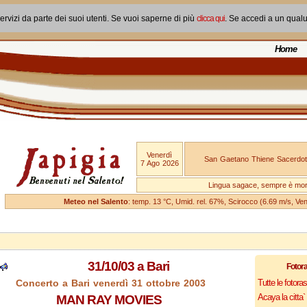
ervizi da parte dei suoi utenti. Se vuoi saperne di più
clicca qui
. Se accedi a un qual
Home
Venerdì
San Gaetano Thiene Sacerdot
7 Ago 2026
Lingua sagace, sempre è mo
Meteo nel Salento
: temp. 13 °C, Umid. rel. 67%, Scirocco (6.69 m/s, V
31/10/03 a Bari
Fotor
Concerto a Bari venerdì 31 ottobre 2003
Tutte le fotor
Acaya la citta` f
MAN RAY MOVIES