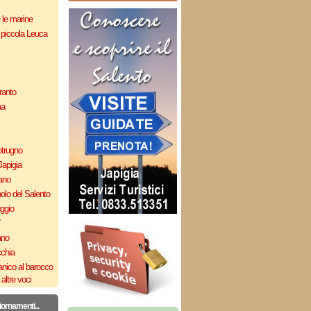
e le marine
 piccola Leuca
ranto
ma
otrugno
Japigia
ano
olo del Salento
uggio
`
ano
cchia
nico al barocco
altre voci
iornamenti...