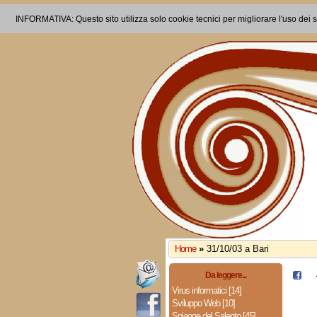
INFORMATIVA: Questo sito utilizza solo cookie tecnici per migliorare l'uso dei s
Home
»
31/10/03 a Bari
Da leggere...
Virus informatici [14]
Sviluppo Web [10]
Spiagge del Salento [45]