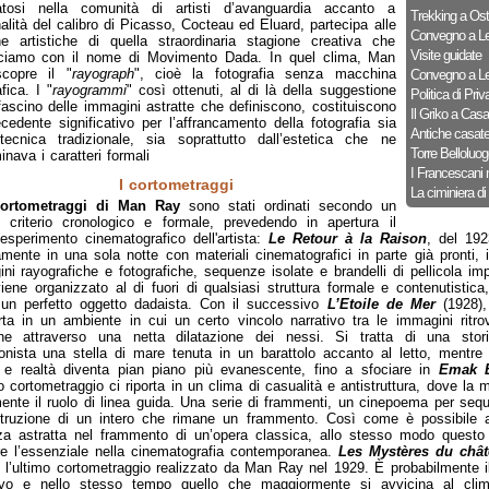
ratosi nella comunità di artisti d’avanguardia accanto a
Trekking a Ost
alità del calibro di Picasso, Cocteau ed Eluard, partecipa alle
Convegno a Le
he artistiche di quella straordinaria stagione creativa che
Visite guidate
ciamo con il nome di Movimento Dada. In quel clima, Man
copre il "
rayograph
", cioè la fotografia senza macchina
Convegno a Le
fica. I "
rayogrammi
" così ottenuti, al di là della suggestione
Politica di Priv
fascino delle immagini astratte che definiscono, costituiscono
Il Griko a Cas
cedente significativo per l’affrancamento della fotografia sia
Antiche casat
tecnica tradizionale, sia soprattutto dall’estetica che ne
Torre Belloluog
inava i caratteri formali
I Francescani 
I cortometraggi
La ciminiera di
cortometraggi di Man Ray
sono stati ordinati secondo un
 criterio cronologico e formale, prevedendo in apertura il
esperimento cinematografico dell'artista:
Le Retour à la Raison
, del 192
amente in una sola notte con materiali cinematografici in parte già pronti, il
ni rayografiche e fotografiche, sequenze isolate e brandelli di pellicola imp
viene organizzato al di fuori di qualsiasi struttura formale e contenutistic
un perfetto oggetto dadaista. Con il successivo
L’Etoile de Mer
(1928)
rta in un ambiente in cui un certo vincolo narrativo tra le immagini ritr
ne attraverso una netta dilatazione dei nessi. Si tratta di una sto
onista una stella di mare tenuta in un barattolo accanto al letto, mentre i
e realtà diventa pian piano più evanescente, fino a sfociare in
Emak B
 cortometraggio ci riporta in un clima di casualità e antistruttura, dove la
ente il ruolo di linea guida. Una serie di frammenti, un cinepoema per sequ
truzione di un intero che rimane un frammento. Così come è possibile 
za astratta nel frammento di un’opera classica, allo stesso modo questo 
re l’essenziale nella cinematografia contemporanea.
Les Mystères du châ
 l’ultimo cortometraggio realizzato da Man Ray nel 1929. È probabilmente il
tivo e nello stesso tempo quello che maggiormente si avvicina al clima