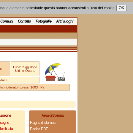
unque elemento sottostante questo banner acconsenti all'uso dei cookie.
Comuni
Contatto
Fotografie
Altri luoghi
Luna: 2 gg dopo
e
Ultimo Quarto
rdace.
ento moderato), press. 1003 hPa
assegne
Area di Stampa
assegne
Pagina di stampa
ortificata
Pagina PDF