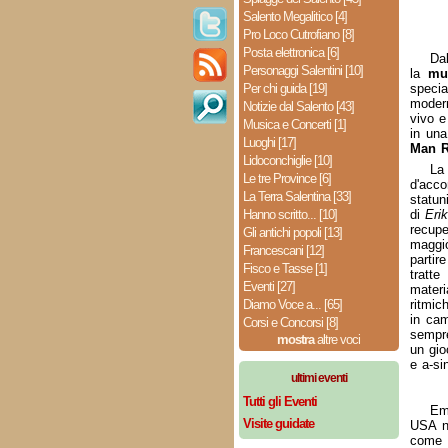
Salento Megalitico [4]
Pro Loco Cutrofiano [8]
Posta elettronica [6]
Dal
Personaggi Salentini [10]
la
mu
Per chi guida [19]
specia
modern
Notizie dal Salento [43]
vivo e
Musica e Concerti [1]
in una
Luoghi [17]
Man 
Lidoconchiglie [10]
La
Le tre Province [6]
d'acco
La Terra Salentina [33]
statun
Hanno scritto... [10]
di
Eri
recupe
Gli antichi popoli [13]
maggio
Francescani [12]
partir
Fisco e Tasse [1]
tratte
Eventi [27]
materi
Diamo Voce a... [65]
ritmic
in cam
Corsi e Concorsi [8]
sempre
mostra
altre voci
un gio
e a-si
ultimi eventi
Tutti gli Eventi
Em
Visite guidate
USA n
come f