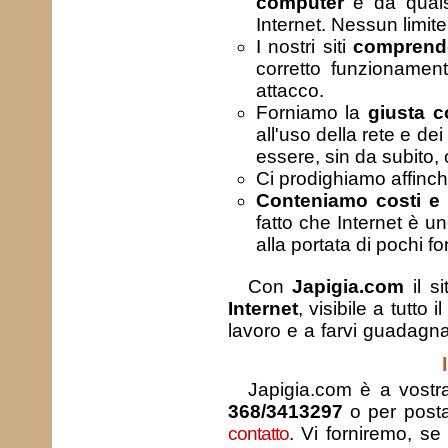
computer
e da qualsi
Internet. Nessun limite,
I nostri siti
comprendon
corretto funzionamento
attacco.
Forniamo la
giusta 
all'uso della rete e d
essere, sin da subito, 
Ci prodighiamo affinc
Conteniamo costi e 
fatto che Internet è u
alla portata di pochi for
Con
Japigia.com
il s
Internet
, visibile a tutt
lavoro e a farvi guadagna
Japigia.com è a vostra
368/3413297
o per posta 
contatto
. Vi forniremo, se