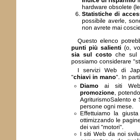
indice di risparmio
i
hardware obsolete (le
Statistiche di acce
possibile averle, so
non avrete mai coscien
Questo elenco potrebb
punti più salienti
(o, v
sia sul costo
che su
possiamo considerare "stra
I servizi Web di Japi
"
chiavi in mano
". In part
Diamo
ai siti Web
promozione
, potend
AgriturismoSalento e S
persone ogni mese.
Effettuiamo la giust
ottimizzando le pagin
dei vari "motori".
I siti Web da noi svi