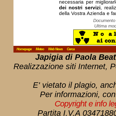
necessaria per migliorar
dei nostri servizi
, real
della Vostra Azienda e far
Documento c
Ultima mod
Homepage
Meteo
Web News
Cerca
Japigia di Paola Bea
Realizzazione siti Internet, P
E' vietato il plagio, anc
Per informazioni, con
Copyright e info l
Partita I.V.A 034718