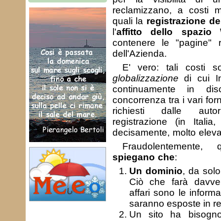
reclamizzano, a costi mi
quali la
registrazione d
l'
affitto dello spazio
contenere le "pagine" r
dell'Azienda.
E' vero: tali costi 
globalizzazione
di cui In
continuamente in di
concorrenza tra i vari forn
richiesti dalle auto
registrazione (in Italia
decisamente, molto elevat
Fraudolentemente,
spiegano che
:
Un dominio
, da sol
Ciò che farà davver
affari sono le infor
saranno esposte in re
Un sito ha bisogn