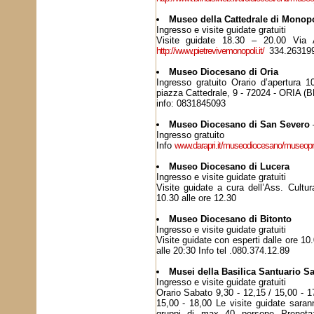
Museo della Cattedrale di Monopo
Ingresso e visite guidate gratuiti
Visite guidate 18.30 – 20.00 Via
http://www.pietrevivemonopoli.it/
334.26319
Museo Diocesano di Oria
Ingresso gratuito Orario d’apertura 
piazza Cattedrale, 9 - 72024 - ORIA (B
info: 0831845093
Museo Diocesano di San Severo
Ingresso gratuito
Info
www.darapri.it/museodiocesano/museopri
Museo Diocesano di Lucera
Ingresso e visite guidate gratuiti
Visite guidate a cura dell’Ass. Cultur
10.30 alle ore 12.30
Museo Diocesano di Bitonto
Ingresso e visite guidate gratuiti
Visite guidate con esperti dalle ore 10
alle 20:30 Info tel .080.374.12.89
Musei della Basilica Santuario S
Ingresso e visite guidate gratuiti
Orario Sabato 9,30 - 12,15 / 15,00 - 
15,00 - 18,00 Le visite guidate saran
gruppi di max 40 persone Prenotaz