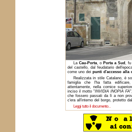
La
Cau-Porta
, o
Porta a Sud
, fu
del castello, dal feudatario dell'epo
come uno dei
punti d'accesso alla ci
Realizzata in stile Catalano, è 
famiglia che l'ha fatta edificare
attentamente, nella cornice superio
inciso il motto "
INVIDIA INOPIA FA
"
che fossero passati da lì a non prov
c'era all'interno del borgo, protetto da
Leggi tutto il documento...