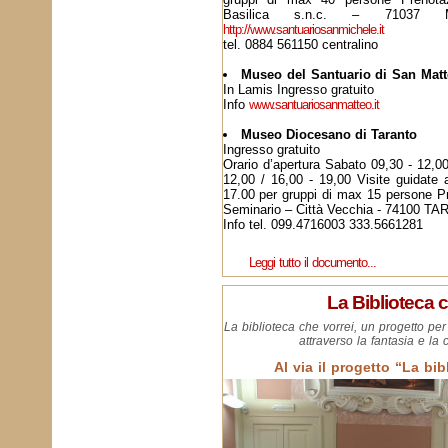
Basilica s.n.c. – 71037 M
http://www.santuariosanmichele.it
tel. 0884 561150 centralino
Museo del Santuario di San Mat
In Lamis Ingresso gratuito
Info
www.santuariosanmatteo.it
Museo Diocesano di Taranto
Ingresso gratuito
Orario d’apertura Sabato 09,30 - 12,0
12,00 / 16,00 - 19,00 Visite guidate 
17.00 per gruppi di max 15 persone Pr
Seminario – Città Vecchia - 74100 T
Info tel. 099.4716003 333.5661281
Leggi tutto il documento...
La Biblioteca c
La biblioteca che vorrei, un progetto per 
attraverso la fantasia e la 
Al via il progetto “La bib