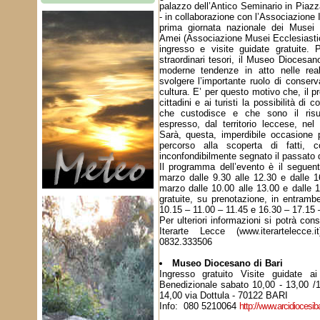
palazzo dell’Antico Seminario in Pia
- in collaborazione con l’Associazione I
prima giornata nazionale dei Musei 
Amei (Associazione Musei Ecclesiastici I
ingresso e visite guidate gratuite. 
straordinari tesori, il Museo Diocesan
moderne tendenze in atto nelle rea
svolgere l’importante ruolo di conserv
cultura. E’ per questo motivo che, il p
cittadini e ai turisti la possibilità di 
che custodisce e che sono il risul
espresso, dal territorio leccese, nel 
Sarà, questa, imperdibile occasione 
percorso alla scoperta di fatti,
inconfondibilmente segnato il passato d
Il programma dell’evento è il seguent
marzo dalle 9.30 alle 12.30 e dalle 
marzo dalle 10.00 alle 13.00 e dalle 1
gratuite, su prenotazione, in entrambe
10.15 – 11.00 – 11.45 e 16.30 – 17.15 
Per ulteriori informazioni si potrà cons
Iterarte Lecce (www.iterartelecce
0832.333506
Museo Diocesano di Bari
Ingresso gratuito Visite guidate ai 
Benedizionale sabato 10,00 - 13,00 /
14,00 via Dottula - 70122 BARI
Info: 080 5210064
http://www.arcidiocesib