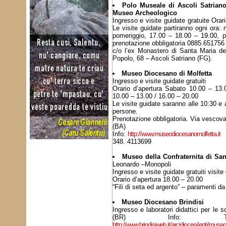
Polo Museale di Ascoli Satrian
Museo Archeologico
Ingresso e visite guidate gratuite Orar
Le visite guidate partiranno ogni ora:
pomeriggio, 17.00 – 18.00 – 19.00, 
prenotazione obbligatoria 0885.65175
c/o l’ex Monastero di Santa Maria d
Popolo, 68 – Ascoli Satriano (FG).
Museo Diocesano di Molfetta
Ingresso e visite guidate gratuiti
Orario d’apertura Sabato 10.00 – 13
10.00 – 13.00 / 16.00 – 20.00
Le visite guidate saranno alle 10:30 e 
persone.
Prenotazione obbligatoria. Via vesc
(BA)
Info:
http://www.museodiocesanomolfetta.it
348. 4113699
Museo della Confraternita di Sa
Leonardo –Monopoli
Ingresso e visite guidate gratuiti visite
Orario d’apertura 18.00 – 20.00
“Fili di seta ed argento” – paramenti da
Museo Diocesano Brindisi
Ingresso e laboratori didattici per le
(BR) Info: Tel.
http://www.brindisiweb.it/arcidiocesi/enti/mus