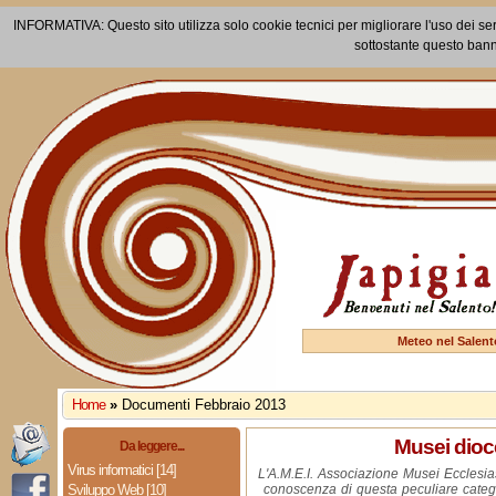
INFORMATIVA: Questo sito utilizza solo cookie tecnici per migliorare l'uso dei ser
sottostante questo bann
Meteo nel Salent
Home
»
Documenti Febbraio 2013
Musei dioc
Da leggere...
Virus informatici [14]
L'A.M.E.I. Associazione Musei Ecclesias
Sviluppo Web [10]
conoscenza di questa peculiare catego