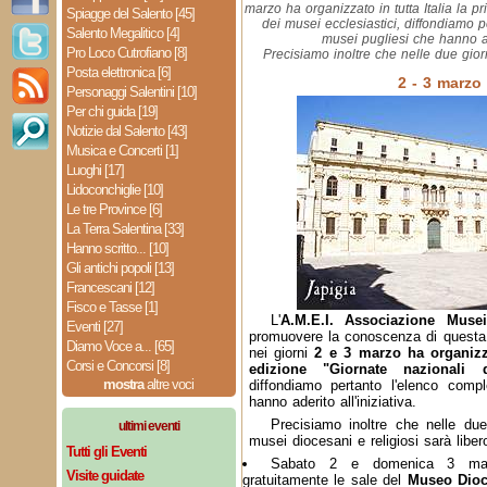
marzo ha organizzato in tutta Italia la p
Spiagge del Salento [45]
dei musei ecclesiastici, diffondiamo p
Salento Megalitico [4]
musei pugliesi che hanno ade
Pro Loco Cutrofiano [8]
Precisiamo inoltre che nelle due giorn
Posta elettronica [6]
2 - 3 marzo
Personaggi Salentini [10]
Per chi guida [19]
Notizie dal Salento [43]
Musica e Concerti [1]
Luoghi [17]
Lidoconchiglie [10]
Le tre Province [6]
La Terra Salentina [33]
Hanno scritto... [10]
Gli antichi popoli [13]
Francescani [12]
Fisco e Tasse [1]
L'
A.M.E.I. Associazione Musei 
Eventi [27]
promuovere la conoscenza di questa 
Diamo Voce a... [65]
nei giorni
2 e 3 marzo ha organizzat
Corsi e Concorsi [8]
edizione "Giornate nazionali d
mostra
altre voci
diffondiamo pertanto l'elenco comp
hanno aderito all'iniziativa.
Precisiamo inoltre che nelle due 
ultimi eventi
musei diocesani e religiosi sarà libero
Tutti gli Eventi
Sabato 2 e domenica 3 marzo
Visite guidate
gratuitamente le sale del
Museo Dioc