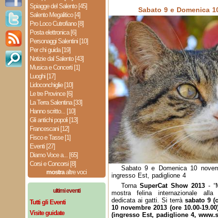
Spiagge del Salento [45]
Sabato 9 e Domenica 1
Salento Megalitico [4]
Pro Loco Cutrofiano [8]
Posta elettronica [6]
Personaggi Salentini [10]
Per chi guida [19]
Notizie dal Salento [43]
Musica e Concerti [1]
Luoghi [17]
Lidoconchiglie [10]
Le tre Province [6]
La Terra Salentina [33]
Hanno scritto... [10]
Gli antichi popoli [13]
Francescani [12]
Fisco e Tasse [1]
Eventi [27]
Diamo Voce a... [65]
Corsi e Concorsi [8]
Sabato 9 e Domenica 10 novem
mostra
altre voci
ingresso Est, padiglione 4
Torna
SuperCat Show 2013
- “M
ultimi eventi
mostra felina internazionale alla
dedicata ai gatti. Si terrà
sabato 9 (
Tutti gli Eventi
10 novembre 2013 (ore 10.00-19.00
Visite guidate
(ingresso Est, padiglione 4, www