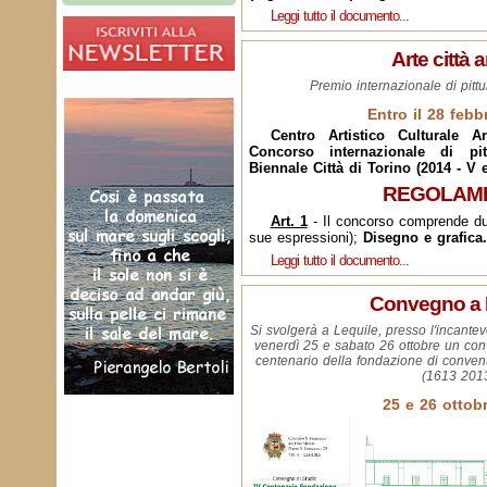
Leggi tutto il documento...
Arte città 
Premio internazionale di pittu
Entro il 28 febb
Centro Artistico Culturale A
Concorso internazionale di pi
Biennale Città di Torino (2014 - V 
REGOLAM
Art. 1
- Il concorso comprende du
sue espressioni);
Disegno e grafica.
Leggi tutto il documento...
Convegno a 
Si svolgerà a Lequile, presso l'incant
venerdì 25 e sabato 26 ottobre un con
centenario della fondazione di conve
(1613 2013
25 e 26 ottob