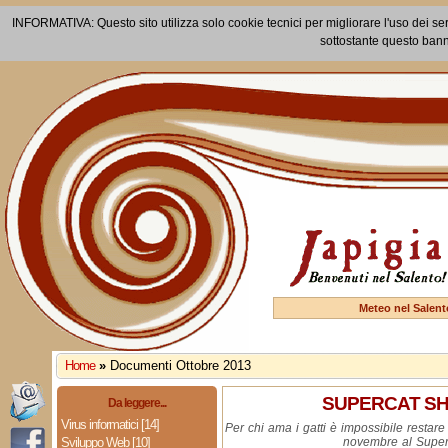
INFORMATIVA: Questo sito utilizza solo cookie tecnici per migliorare l'uso dei ser
sottostante questo bann
Meteo nel Salent
Home
»
Documenti Ottobre 2013
SUPERCAT SH
Da leggere...
Virus informatici [14]
Per chi ama i gatti è impossibile restare
Sviluppo Web [10]
novembre al Supe