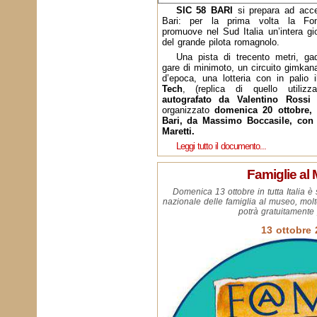
SIC 58 BARI
si prepara ad accen
Bari: per la prima volta la Fon
promuove nel Sud Italia un’intera gi
del grande pilota romagnolo.
Una pista di trecento metri, gad
gare di minimoto, un circuito gimkan
d’epoca, una lotteria con in palio 
Tech
, (replica di quello utiliz
autografato da Valentino Rossi
e
organizzato
domenica 20 ottobre, 
Bari, da Massimo Boccasile, con 
Maretti.
Leggi tutto il documento...
Famiglie al
Domenica 13 ottobre in tutta Italia è 
nazionale delle famiglia al museo, molte
potrà gratuitamente
13 ottobre