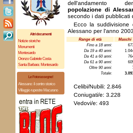
dell'andamento de
popolazione di Alessa
secondo i dati pubblicati
Ecco la suddivisione 
Alessano per l'anno 2003
Altri documenti
Range di età
Maschi
Notizie storiche
Fino a 18 anni
:
67
Monumenti
Da 19 a 40 anni
:
1.0
Montesardo
Da 41 a 60 anni
:
76
Oronzo Gabriele Costa
Da 61 a 90 anni
:
60
Santa Barbara: Montesardo
Oltre 90 anni
:
Totale
:
3.09
Le Fotorassegne!
Alessano: il centro storico
Celibi/Nubili: 2.846
Villaggio rupestre Macurano
Coniugati/e: 3.228
Vedovi/e: 493