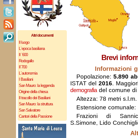
Altri documenti
Il luogo
L`epoca basiliana
Il `600
Brevi infor
Rodogallo
Il`700
Informazioni g
L`autonomia
Popolazione:
5.890 abi
I Basiliani
ISTAT del
2016
. Maggior
San Mauro: la leggenda
demografia
del comune di 
Origine della chiesa
Il tracollo dei Basiliani
Altezza: 78 metri s.l.m.
San Mauro: la struttura
Estensione comunale:
San Salvatore
Frazioni di Sannic
Cantori della Passione
S.Simone, Lido Conchigli
Al