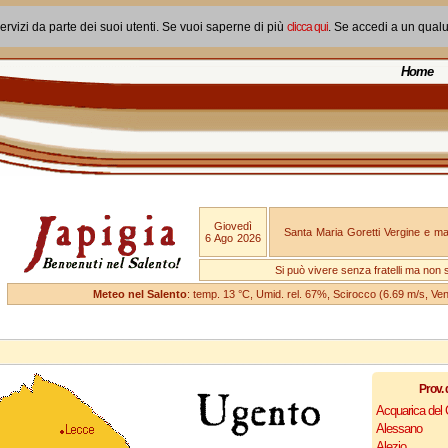
ervizi da parte dei suoi utenti. Se vuoi saperne di più
clicca qui
. Se accedi a un qual
Home
Giovedì
Santa Maria Goretti Vergine e mar
6 Ago 2026
Si può vivere senza fratelli ma non 
Meteo nel Salento
: temp. 13 °C, Umid. rel. 67%, Scirocco (6.69 m/s, V
Prov. 
Acquarica del
Alessano
Alezio