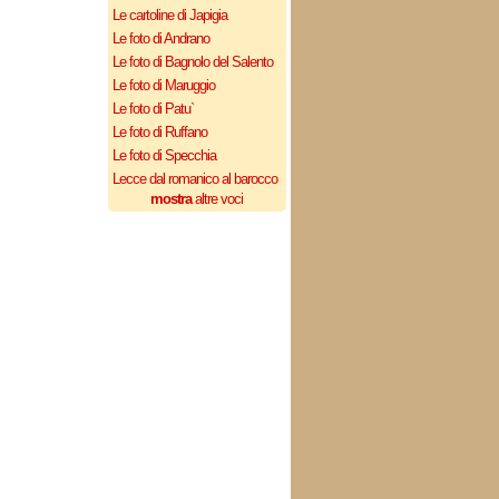
Le cartoline di Japigia
Le foto di Andrano
Le foto di Bagnolo del Salento
Le foto di Maruggio
Le foto di Patu`
Le foto di Ruffano
Le foto di Specchia
Lecce dal romanico al barocco
mostra
altre voci