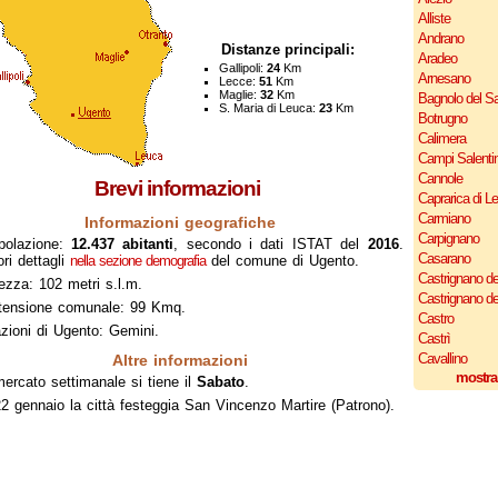
Alliste
Andrano
Distanze principali:
Aradeo
Gallipoli:
24
Km
Arnesano
Lecce:
51
Km
Maglie:
32
Km
Bagnolo del Sa
S. Maria di Leuca:
23
Km
Botrugno
Calimera
Campi Salenti
Cannole
Brevi informazioni
Caprarica di L
Carmiano
Informazioni geografiche
Carpignano
polazione:
12.437 abitanti
, secondo i dati ISTAT del
2016
.
Casarano
ri dettagli
nella sezione demografia
del comune di Ugento.
Castrignano de
ezza: 102 metri s.l.m.
Castrignano d
tensione comunale: 99 Kmq.
Castro
zioni di Ugento: Gemini.
Castrì
Cavallino
Altre informazioni
mostra
mercato settimanale si tiene il
Sabato
.
22 gennaio la città festeggia San Vincenzo Martire (Patrono).