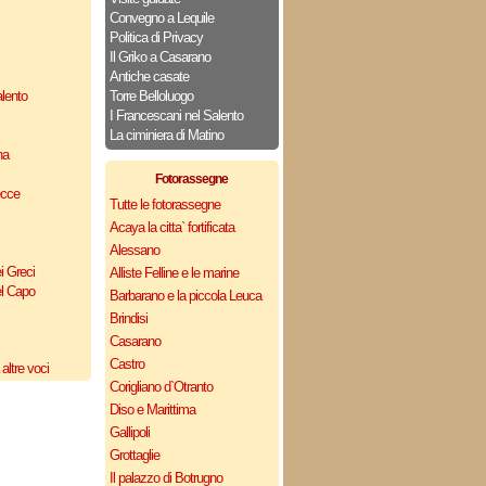
Convegno a Lequile
Politica di Privacy
Il Griko a Casarano
Antiche casate
lento
Torre Belloluogo
I Francescani nel Salento
La ciminiera di Matino
na
Fotorassegne
ecce
Tutte le fotorassegne
Acaya la citta` fortificata
Alessano
i Greci
Alliste Felline e le marine
el Capo
Barbarano e la piccola Leuca
Brindisi
Casarano
Castro
altre voci
Corigliano d`Otranto
Diso e Marittima
Gallipoli
Grottaglie
Il palazzo di Botrugno