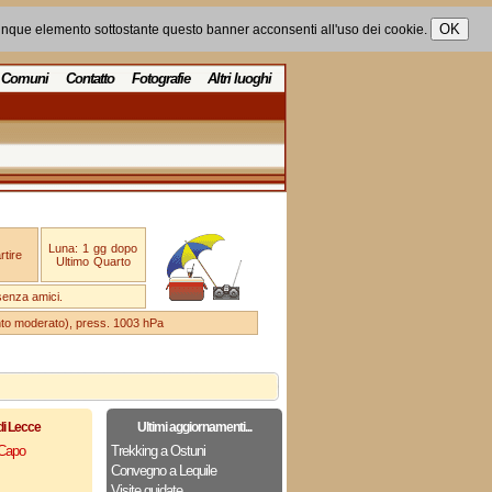
unque elemento sottostante questo banner acconsenti all'uso dei cookie.
Comuni
Contatto
Fotografie
Altri luoghi
Luna: 1 gg dopo
tire
Ultimo Quarto
senza amici.
ento moderato), press. 1003 hPa
di Lecce
Ultimi aggiornamenti...
 Capo
Trekking a Ostuni
Convegno a Lequile
Visite guidate