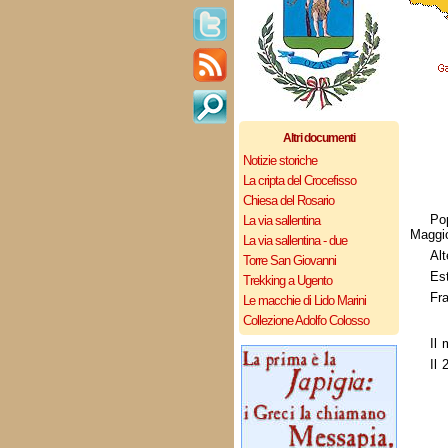
Altri documenti
Notizie storiche
La cripta del Crocefisso
Chiesa del Rosario
Po
La via sallentina
Maggio
La via sallentina - due
Alt
Torre San Giovanni
Es
Trekking a Ugento
Fra
Le macchie di Lido Marini
Collezione Adolfo Colosso
Il 
Il 