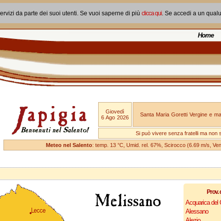
ervizi da parte dei suoi utenti. Se vuoi saperne di più
clicca qui
. Se accedi a un qual
Home
Giovedì
Santa Maria Goretti Vergine e mar
6 Ago 2026
Si può vivere senza fratelli ma non 
Meteo nel Salento
: temp. 13 °C, Umid. rel. 67%, Scirocco (6.69 m/s, V
Prov. 
Acquarica del
Alessano
Alezio