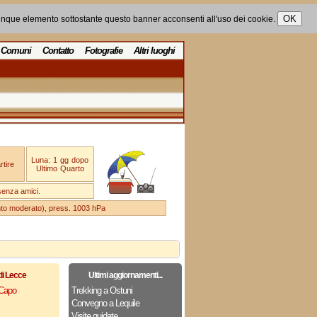
unque elemento sottostante questo banner acconsenti all'uso dei cookie.
Comuni
Contatto
Fotografie
Altri luoghi
Luna: 1 gg dopo
tire
Ultimo Quarto
senza amici.
ento moderato), press. 1003 hPa
di Lecce
Ultimi aggiornamenti...
 Capo
Trekking a Ostuni
Convegno a Lequile
Visite guidate