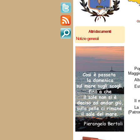
Altri documenti
Notizie generali
Po
Maggio
Alt
Es
Il 
La 
(Patro