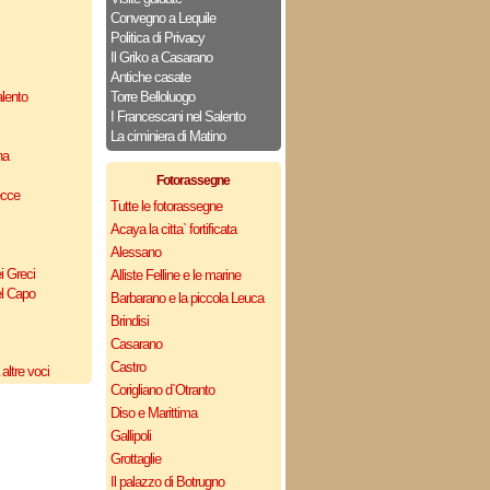
Convegno a Lequile
Politica di Privacy
Il Griko a Casarano
Antiche casate
lento
Torre Belloluogo
I Francescani nel Salento
La ciminiera di Matino
na
Fotorassegne
ecce
Tutte le fotorassegne
Acaya la citta` fortificata
Alessano
i Greci
Alliste Felline e le marine
el Capo
Barbarano e la piccola Leuca
Brindisi
Casarano
Castro
altre voci
Corigliano d`Otranto
Diso e Marittima
Gallipoli
Grottaglie
Il palazzo di Botrugno