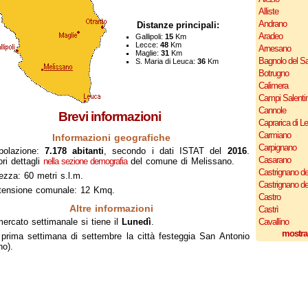
Alliste
Andrano
Distanze principali:
Aradeo
Gallipoli:
15
Km
Lecce:
48
Km
Arnesano
Maglie:
31
Km
Bagnolo del Sa
S. Maria di Leuca:
36
Km
Botrugno
Calimera
Campi Salenti
Cannole
Brevi informazioni
Caprarica di L
Carmiano
Informazioni geografiche
Carpignano
polazione:
7.178 abitanti
, secondo i dati ISTAT del
2016
.
Casarano
ri dettagli
nella sezione demografia
del comune di Melissano.
Castrignano de
ezza: 60 metri s.l.m.
Castrignano d
tensione comunale: 12 Kmq.
Castro
Altre informazioni
Castrì
mercato settimanale si tiene il
Lunedì
.
Cavallino
mostra
prima settimana di settembre la città festeggia San Antonio
no).