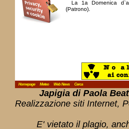
La 1a Domenica d`ag
(Patrono).
Homepage
Meteo
Web News
Cerca
Japigia di Paola Bea
Realizzazione siti Internet, P
E' vietato il plagio, anc