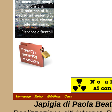
Homepage
Meteo
Web News
Cerca
Japigia di Paola Bea