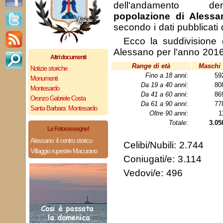
dell'andamento de
popolazione di Alessa
secondo i dati pubblicati
Ecco la suddivisione 
Alessano per l'anno 2016
Altri documenti
Range di età
Maschi
Notizie storiche
Fino a 18 anni
:
59
Monumenti
Da 19 a 40 anni
:
80
Montesardo
Da 41 a 60 anni
:
86
Oronzo Gabriele Costa
Da 61 a 90 anni
:
77
Santa Barbara: Montesardo
Oltre 90 anni
:
1
Totale
:
3.05
Le Fotorassegne!
Alessano: il centro storico
Celibi/Nubili: 2.744
Villaggio rupestre Macurano
Coniugati/e: 3.114
Vedovi/e: 496