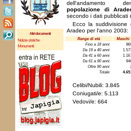
dell'andamento de
popolazione di Arade
secondo i dati pubblicati
Ecco la suddivisione 
Aradeo per l'anno 2003:
Altri documenti
Range di età
Maschi
Notizie storiche
Fino a 18 anni
:
96
Monumenti
Da 19 a 40 anni
:
1.5
Da 41 a 60 anni
:
1.1
Da 61 a 90 anni
:
94
Oltre 90 anni
:
Totale
:
4.65
Celibi/Nubili: 3.845
Coniugati/e: 5.113
Vedovi/e: 664