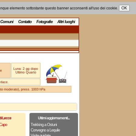
unque elemento sottostante questo banner acconsenti all'uso dei cookie.
Comuni
Contatto
Fotografie
Altri luoghi
Luna: 2 gg dopo
e
Ultimo Quarto
rdace.
ento moderato), press. 1003 hPa
di Lecce
Ultimi aggiornamenti...
 Capo
Trekking a Ostuni
Convegno a Lequile
Visite guidate