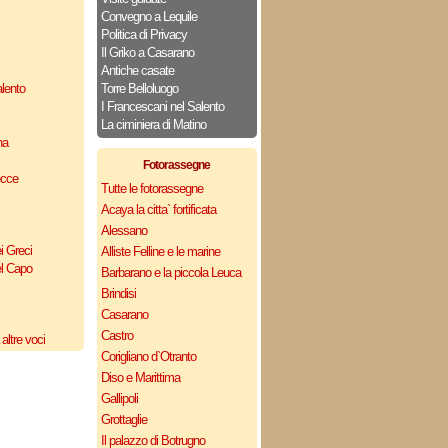
Convegno a Lequile
Politica di Privacy
Il Griko a Casarano
Antiche casate
lento
Torre Belloluogo
I Francescani nel Salento
La ciminiera di Matino
na
Fotorassegne
ecce
Tutte le fotorassegne
Acaya la citta` fortificata
Alessano
i Greci
Alliste Felline e le marine
el Capo
Barbarano e la piccola Leuca
Brindisi
Casarano
Castro
altre voci
Corigliano d`Otranto
Diso e Marittima
Gallipoli
Grottaglie
Il palazzo di Botrugno