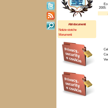
Ec
2005:
Altri documenti
Notizie storiche
Monumenti
Cel
Con
Ved