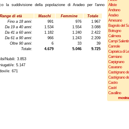
co la suddivisione della popolazione di Aradeo per l'anno
Alliste
Andrano
Aradeo
Range di età
Maschi
Femmine
Totale
Arnesano
Fino a 18 anni
:
991
976
1.967
Bagnolo del Sa
Da 19 a 40 anni
:
1.534
1.554
3.088
Botrugno
Da 41 a 60 anni
:
1.182
1.240
2.422
Calimera
Da 61 a 90 anni
:
966
1.243
2.209
Campi Salenti
Oltre 90 anni
:
6
33
39
Cannole
Totale
:
4.679
5.046
9.725
Caprarica di L
Carmiano
ibi/Nubili: 3.853
Carpignano
iugati/e: 5.147
Casarano
ovi/e: 671
Castrignano de
Castrignano d
Castro
Castrì
Cavallino
mostra