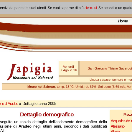
ervizi da parte dei suoi utenti. Se vuoi saperne di più
clicca qui
. Se accedi a un qual
Home
Venerdì
San Gaetano Thiene Sacerdot
7 Ago 2026
Lingua sagace, sempre è mo
Meteo nel Salento
: temp. 13 °C, Umid. rel. 67%, Scirocco (6.69 m/s, V
ne di Aradeo
»
Dettaglio anno 2005
Dettaglio demografico
Prov. 
Acquarica del
seguito un rapido dettaglio dell'andamento demografico della
azione di Aradeo
negli utlimi anni, secondo i dati pubblicati
Alessano
TAT.
Alezio