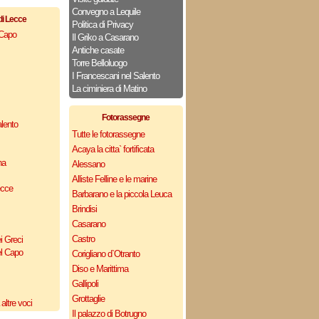
Convegno a Lequile
di Lecce
Politica di Privacy
 Capo
Il Griko a Casarano
Antiche casate
Torre Belloluogo
I Francescani nel Salento
La ciminiera di Matino
Fotorassegne
lento
Tutte le fotorassegne
Acaya la citta` fortificata
na
Alessano
Alliste Felline e le marine
ecce
Barbarano e la piccola Leuca
Brindisi
Casarano
Castro
i Greci
el Capo
Corigliano d`Otranto
Diso e Marittima
Gallipoli
Grottaglie
altre voci
Il palazzo di Botrugno