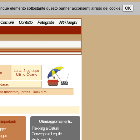
unque elemento sottostante questo banner acconsenti all'uso dei cookie.
Comuni
Contatto
Fotografie
Altri luoghi
Luna: 2 gg dopo
e
Ultimo Quarto
rdace.
ento moderato), press. 1003 hPa
importanti
Ultimi aggiornamenti...
Trekking a Ostuni
eppe
Convegno a Lequile
eppe
Visite guidate