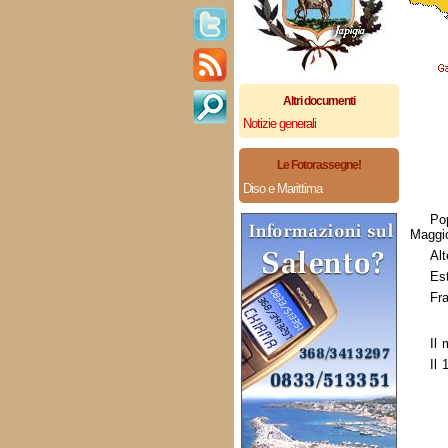
Altri documenti
Notizie generali
Le Fotorassegne!
Diso e Marittima
Po
Maggio
Alt
Es
Fra
Il 
Il 