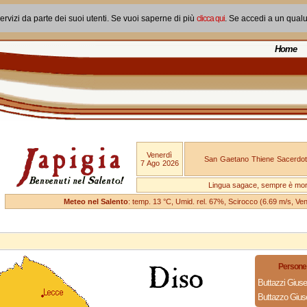
ervizi da parte dei suoi utenti. Se vuoi saperne di più
clicca qui
. Se accedi a un qual
Home
Venerdì
San Gaetano Thiene Sacerdot
7 Ago 2026
Lingua sagace, sempre è mo
Meteo nel Salento
: temp. 13 °C, Umid. rel. 67%, Scirocco (6.69 m/s, V
Persone 
Buttazzi Gius
Buttazzo Gius