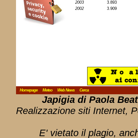
2003
3.893
2002
3.909
Homepage
Meteo
Web News
Cerca
Japigia di Paola Bea
Realizzazione siti Internet, P
E' vietato il plagio, anc