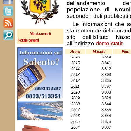
dell'andamento de
popolazione di Novol
secondo i dati pubblicati
Le informazioni che se
state ottenute rielaborando
Altri documenti
sito dell'Istituto Nazi
Notizie generali
all'indirizzo
demo.istat.it
:
Anno
Maschi
Fem
2016
3.849
2015
3.841
2014
3.812
2013
3.803
2012
3.835
2011
3.797
2010
3.803
2009
3.824
2008
3.844
2007
3.855
2006
3.844
2005
3.875
2004
3.887