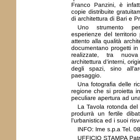
Franco Panzini, è infat
copie distribuite gratuitam
di architettura di Bari e P
Uno strumento pe
esperienze del territori
attento alla qualità archi
documentano progetti in 
realizzate, tra nuova 
architettura d’interni, orig
degli spazi, sino all’a
paesaggio.
Una fotografia delle ri
regione che si proietta i
peculiare apertura ad una
La Tavola rotonda del 7
produrrà un fertile diba
l’urbanistica ed i suoi ris
INFO: Ime s.p.a Tel. 
UFFICIO STAMPA Patri