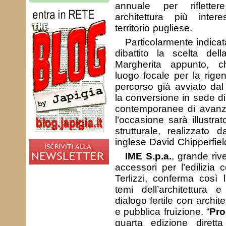
annuale per riflette
architettura più intere
territorio pugliese.
Particolarmente indicat
dibattito la scelta dell
Margherita appunto, 
luogo focale per la rige
percorso già avviato da
la conversione in sede di
contemporanee di avanz
l’occasione sarà illustrato 
strutturale, realizzato d
inglese David Chipperfiel
IME S.p.a.
, grande rive
accessori per l’edilizia
Terlizzi, conferma così 
temi dell’architettura
dialogo fertile con architet
e pubblica fruizione. “
Pro
quarta edizione diret