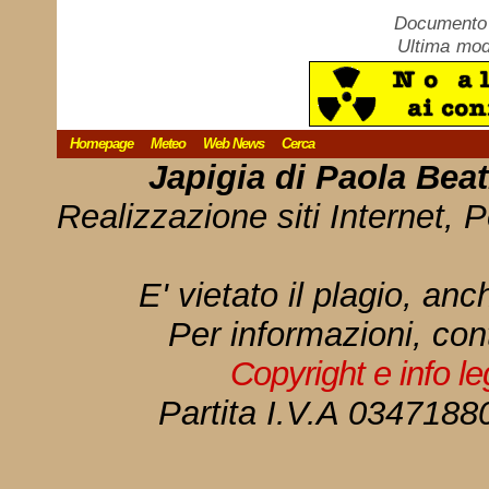
Documento c
Ultima mod
Homepage
Meteo
Web News
Cerca
Japigia di Paola Bea
Realizzazione siti Internet, P
E' vietato il plagio, anc
Per informazioni, con
Copyright e info l
Partita I.V.A 034718