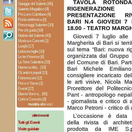
TAVOLA ROTONDA
Spiagge del Salento [45]
RIGENERAZIO
Salento Megalitico [4]
Pro Loco Cutrofiano [8]
PRESENTAZIONE RI
Posta elettronica [6]
BARI N.4 GIOVEDI 7
Personaggi Salentini [10]
18.00 - TEATRO MARGH
Per chi guida [19]
Notizie dal Salento [43]
Giovedi 7 luglio alle
Musica e Concerti [1]
Margherita di Bari si ter
Luoghi [17]
sul tema “Bari: nuova ri
Lidoconchiglie [10]
organizzata dal Gruppo I
Le tre Province [6]
del Comune di Bari. Part
La Terra Salentina [33]
Hanno scritto... [10]
Bari Michele Emilian
Gli antichi popoli [13]
consigliere incaricato de
Francescani [12]
le arti visive, Nicola Ma
Fisco e Tasse [1]
Prorettore del Politecni
Eventi [27]
Diamo Voce a... [65]
Pant - antropologo nepal
Corsi e Concorsi [8]
- giornalista e critico di
mostra
altre voci
Marco Petroni - critico di 
L’occasione è data 
ultimi eventi
della rivista di architet
Tutti gli Eventi
prodotta da IME S.p
Visite guidate