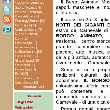
Il Borgo Animato Musi
Spiagge del Salento [45]
sapori, maschere e mos
Salento Megalitico [4]
Pro Loco Cutrofiano [8]
città antica
Posta elettronica [6]
Il prossimo 2 e 3 lugli
Personaggi Salentini [10]
NOTTI DEI GIGANTI 
Per chi guida [19]
Notizie dal Salento [43]
estiva del Carnevale di
Musica e Concerti [1]
BORGO ANIMATO,
ap
Luoghi [17]
trasforma il centro storic
Lidoconchiglie [10]
grande contenitore ric
Le tre Province [6]
piacere, arte, musica e 
La Terra Salentina [33]
Hanno scritto... [10]
della più antica, autenti
Gli antichi popoli [13]
divertimento: il Carnevale
Francescani [12]
Semplice nella propos
Fisco e Tasse [1]
Eventi [27]
tradizioni culturali d
Diamo Voce a... [65]
appartiene,
IL BORGO
Corsi e Concorsi [8]
coloratissima offerta car
mostra
altre voci
può contenere le 
rimanendo ancorata all
ultimi eventi
Carnevale - di una città e 
Tutti gli Eventi
Visite guidate
Proprio perché espr