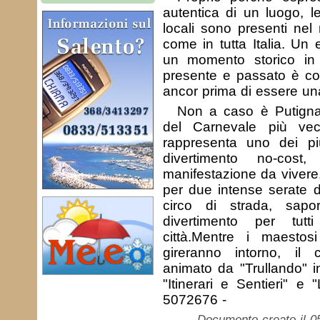
autentica di un luogo, le
locali sono presenti nel 
come in tutta Italia. Un 
un momento storico in c
presente e passato è co
ancor prima di essere una
Non a caso è Putignan
del Carnevale più ve
rappresenta uno dei più
divertimento no-cos
manifestazione da vivere,
per due intense serate 
circo di strada, sapo
divertimento per tut
città.Mentre i maestosi 
gireranno intorno, il 
animato da "Trullando" i
"Itinerari e Sentieri" e 
5072676 -
Documento creato il 0