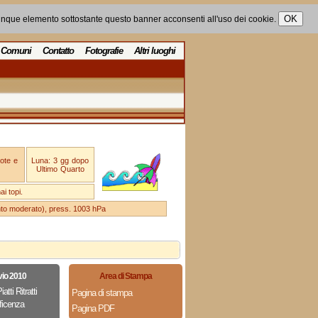
unque elemento sottostante questo banner acconsenti all'uso dei cookie.
Comuni
Contatto
Fotografie
Altri luoghi
ote e
Luna: 3 gg dopo
Ultimo Quarto
i topi.
ento moderato), press. 1003 hPa
vio 2010
Area di Stampa
ti Ritratti
Pagina di stampa
ficenza
Pagina PDF