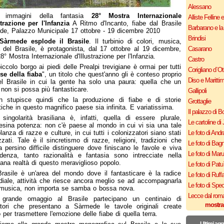
Alessano
 immagini della fantasia
28° Mostra Internazionale
Alliste Felline 
strazione per l'Infanzia
A Ritmo d'Incanto, fiabe dal Brasile
Barbarano e la
e, Palazzo Municipale 17 ottobre - 19 dicembre 2010
Brindisi
Sàrmede esplode il Brasile
. Il turbinio di colori, musica,
tà del Brasile, è protagonista, dal 17 ottobre al 19 dicembre,
Casarano
28° Mostra Internazionale d'Illustrazione per l'Infanzia.
Castro
piccolo borgo ai piedi delle Prealpi trevigiane è ormai per tutti
Corigliano d`Ot
se della fiaba
", un titolo che quest'anno gli è conteso proprio
Diso e Maritti
l Brasile in cui la gente ha solo una paura: quella che un
 non si possa più fantasticare.
Gallipoli
n stupisce quindi che la produzione di fiabe e di storie
Grottaglie
tiche in questo magnifico paese sia infinita. E variatissima.
Il palazzo di B
singolarità brasiliana è, infatti, quella di essere plurale,
Le cartoline di 
nesina potenza: non c'è paese al mondo in cui vi sia una tale
anza di razze e culture, in cui tutti i colonizzatori siano stati
Le foto di Andr
zzati. Tale è il sincretismo di razze, religioni, tradizioni che
Le foto di Bagn
a persino difficile distinguere dove finiscano le favole e viva
Le foto di Mar
denza, tanto razionalità e fantasia sono intrecciate nella
iana realtà di questo meraviglioso popolo.
Le foto di Patu
Brasile è un'area del mondo dove il fantasticare è la radice
Le foto di Ruff
diale, attività che riesce ancora meglio se ad accompagnarla
Le foto di Spe
 musica, non importa se samba o bossa nova.
Lecce dal roma
 grande omaggio al Brasile partecipano un centinaio di
mostra
ratori che presentano a Sàrmede le tavole originali create
o per trasmettere l'emozione delle fiabe di quella terra.