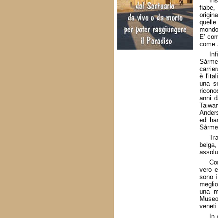
In
fiabe,
origin
quelle
mondo 
E' com
come a
Inf
Sàrmed
carrie
è l'it
una se
ricono
anni d
Taiwan
Anders
ed han
Sàrme
Tra
belga,
assolu
Co
vero e
sono i
meglio
una mo
Museo 
veneti 
In 