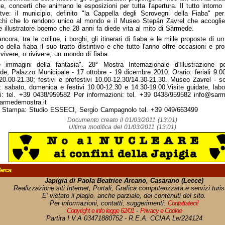
e, concerti che animano le esposizioni per tutta l'apertura. Il tutto intorno
tve: il municipio, definito "la Cappella degli Scrovegni della Fiaba" per 
chi che lo rendono unico al mondo e il Museo Stepán Zavrel che accoglie
e illustratore boemo che 28 anni fa diede vita al mito di Sàrmede.
ncora, tra le colline, i borghi, gli itinerari di fiaba e le mille proposte di un
to della fiaba il suo tratto distintivo e che tutto l'anno offre occasioni e pr
 vivere, o rivivere, un mondo di fiaba.
e immagini della fantasia". 28° Mostra Internazionale d'Illustrazione per
e, Palazzo Municipale - 17 ottobre - 19 dicembre 2010. Orario: feriali 9.00
20.00-21.30; festivi e prefestivi 10.00-12.30/14.30-21.30. Museo Zavrel - s
 sabato, domenica e festivi 10.00-12.30 e 14.30-19.00.Visite guidate, labor
i: tel. +39 0438/959582 Per informazioni: tel. +39 0438/959582 info@sarm
armedemostra.it
o Stampa: Studio ESSECI, Sergio Campagnolo tel. +39 049/663499
Documento creato il 01/03/2011 (13:01)
Ultima modifica del 01/03/2011 (13:01)
erca
Japigia di Paola Beatrice Arcano, Casarano (Lecce)
Realizzazione siti Internet, Portali, Grafica computerizzata e servizi turist
E' vietato il plagio, anche parziale, dei contenuti del sito.
Per informazioni, contatti, suggerimenti:
Contattateci!
Copyright e info legge 62/01
-
Privacy e Cookie
Partita I.V.A 03471880752 - R.E.A. CCIAA Le/224124