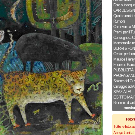
Foto subacque
CAR DESIGN
Quattro amici a
Rumors
Carnevale a M
Premi per il T
Convegno a C
Memorabilia mi
BURRI e FO
Centro per bam
Maurice Henry
Federico Baroc
PUBBLICITÀ 
PROPAGAN
Salone del Gu
Omaggio ad Al
SPAZIALE!
EGITTO MAI 
Biennale di ant
mostra
Fotor
Tutte le fotor
Acaya la citta` f