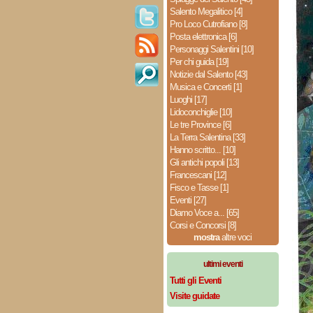
Salento Megalitico [4]
Pro Loco Cutrofiano [8]
Posta elettronica [6]
Personaggi Salentini [10]
Per chi guida [19]
Notizie dal Salento [43]
Musica e Concerti [1]
Luoghi [17]
Lidoconchiglie [10]
Le tre Province [6]
La Terra Salentina [33]
Hanno scritto... [10]
Gli antichi popoli [13]
Francescani [12]
Fisco e Tasse [1]
Eventi [27]
Diamo Voce a... [65]
Corsi e Concorsi [8]
mostra
altre voci
ultimi eventi
Tutti gli Eventi
Visite guidate