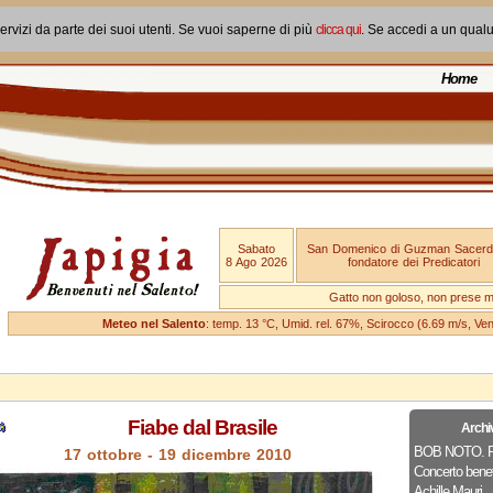
ervizi da parte dei suoi utenti. Se vuoi saperne di più
clicca qui
. Se accedi a un qual
Home
Sabato
San Domenico di Guzman Sacerd
8 Ago 2026
fondatore dei Predicatori
Gatto non goloso, non prese ma
Meteo nel Salento
: temp. 13 °C, Umid. rel. 67%, Scirocco (6.69 m/s, V
Fiabe dal Brasile
Archi
BOB NOTO. Piat
17 ottobre - 19 dicembre 2010
Concerto bene
Achille Mauri