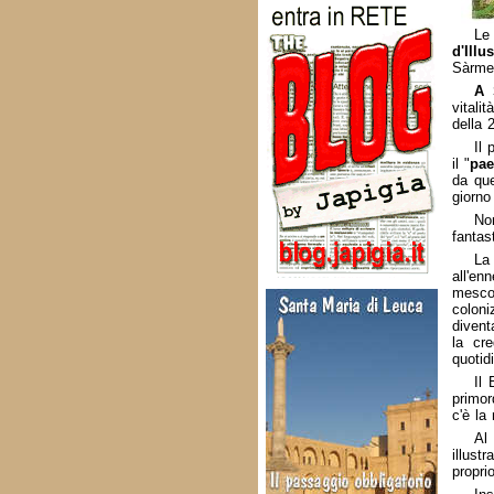
Le
d'Illu
Sàrmed
A 
vitali
della 
Il 
il "
pae
da que
giorno
No
fantas
La 
all'en
mescol
coloni
divent
la cre
quotid
Il 
primor
c'è la
Al
illust
propri