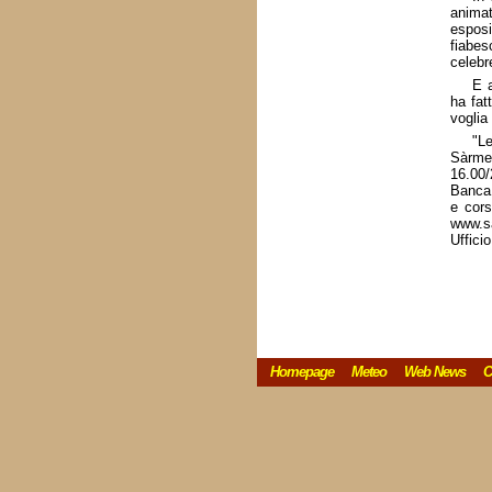
animat
esposi
fiabes
celebr
E a
ha fat
voglia
"L
Sàrmed
16.00/
Banca:
e cors
www.s
Uffici
Homepage
Meteo
Web News
C