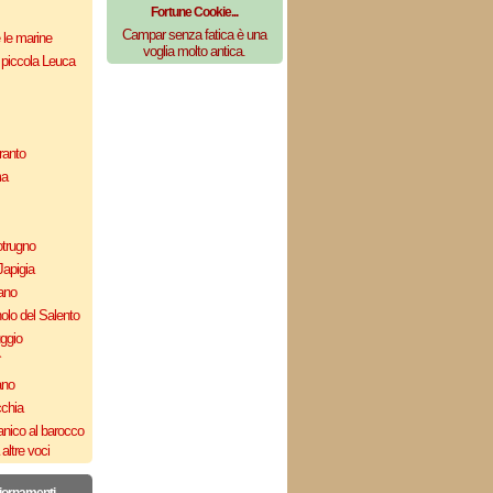
Fortune Cookie...
Campar senza fatica è una
e le marine
voglia molto antica.
 piccola Leuca
ranto
ma
otrugno
Japigia
ano
olo del Salento
uggio
`
ano
cchia
nico al barocco
altre voci