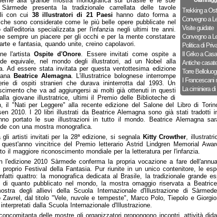
sieme alla grande mostra monografica sul Brasile e le sue
Ultimi agg
 Sàrmede presenta la tradizionale carrellata delle tavole
Trekking a Ost
ali con cui
38 illustratori di 21 Paesi
hanno dato forma a
Convegno a Le
 che sono considerate come le più belle opere pubblicate nel
Visite guidate
dall'editoria specializzata per l'infanzia negli ultimi tre anni.
e sempre un piacere per gli occhi e per la mente constatare
Convegno a Le
rte e fantasia, quando unite, creino capolavori.
Politica di Priv
ine l'artista
Ospite d'Onore
. Essere invitati come ospite a
Il Griko a Cas
e equivale, nel mondo degli illustratori, ad un Nobel alla
Antiche casat
ra. Ad essere stata invitata per questa ventottesima edizione
Torre Belloluog
aliana
Beatrice Alemagna
. L'illustratrice bolognese interrompe
I Francescani 
rie di ospiti stranieri che durava ininterrotta dal 1993. Un
La ciminiera di
scimento che va ad aggiungersi ai molti già ottenuti in questi
alla giovane illustratrice, ultimi il Premio delle Biblioteche di
, il "Nati per Leggere" alla recente edizione del Salone del Libro di Torin
en 2010. I 20 libri illustrati da Beatrice Alemagna sono già stati tradotti i
no portato le sue illustrazioni in tutto il mondo. Beatrice Alemagna sa
de con una mostra monografica.
 gli artisti invitati per la 28ª edizione, si segnala
Kitty Crowther
, illustratr
 quest'anno vincitrice del Premio letterario Astrid Lindgren Memorial Awa
to il maggiore riconoscimento mondiale per la letteratura per l'infanzia.
n l'edizione 2010 Sàrmede conferma la propria vocazione a fare dell'annu
 proprio Festival della Fantasia. Pur riunite in un unico contenitore, le es
nfatti quattro: la monografica dedicata al Brasile, la tradizionale grande e
 di quanto pubblicato nel mondo, la mostra omaggio riservata a Beatri
stra degli allievi della Scuola Internazionale d'Illustrazione di Sàrmed
Zavrel, dal titolo "Vele, nuvole e tempeste", Marco Polo, Tiepolo e Giorgio
interpretati dalla Scuola Internazionale d'Illustrazione.
concomitanta delle mostre gli organizzatori propongono incontri, attività didat