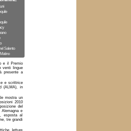
iornamenti...
uni
quile
quile
acy
arano
e
o
nel Salento
 Matino
o e il Premio
n venti lingue
rà presente a
ice e scrittrice
rd (ALMA), in
ale mostra un
posizioni 2010
sposizione del
ce Alemagna e
e, esposta al
ne, tre grandi
tiche, letture