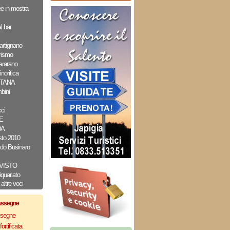
e in mostra
l bar
artignano
urismo
ararano
noritica
NTANA
bini
ci
E
DA
sto 2010
do Businaro
VISTO
iquariato
altre voci
assegne
assegne
ortificata