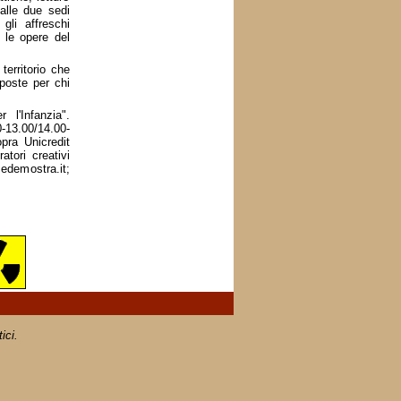
 alle due sedi
gli affreschi
 le opere del
 territorio che
oposte per chi
 l'Infanzia".
-13.00/14.00-
opra Unicredit
atori creativi
edemostra.it;
ici.