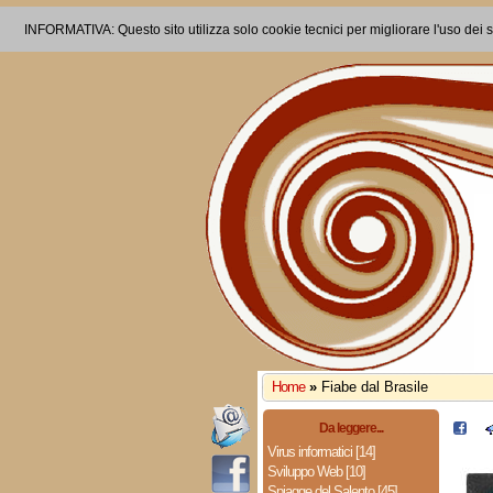
INFORMATIVA: Questo sito utilizza solo cookie tecnici per migliorare l'uso dei s
Home
»
Fiabe dal Brasile
Da leggere...
Virus informatici [14]
Sviluppo Web [10]
Spiagge del Salento [45]