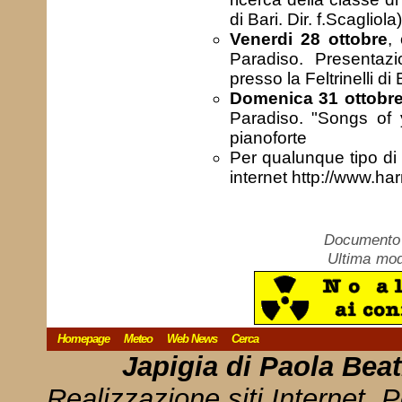
di Bari. Dir. f.Scagliola)
Venerdi
28 ottobre
,
Paradiso. Presentaz
presso la Feltrinelli di 
Domenica 31 ottobr
Paradiso. "Songs of y
pianoforte
Per qualunque tipo di i
internet http://www.ha
Documento c
Ultima mod
Homepage
Meteo
Web News
Cerca
Japigia di Paola Bea
Realizzazione siti Internet, P