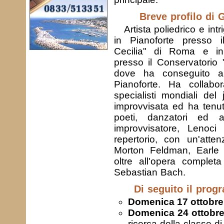
Breve profilo di 
Artista poliedrico e int
in Pianoforte presso i
Cecilia" di Roma e in
presso il Conservatorio "
dove ha conseguito a
Pianoforte. Ha collab
specialisti mondiali del
improvvisata ed ha tenu
poeti, danzatori ed a
improvvisatore, Lenoci
repertorio, con un'atte
Morton Feldman, Earle
oltre all'opera complet
Sebastian Bach.
Di seguito il pro
Domenica
17 ottobre
Domenica
24 ottobr
ricerca della classe d