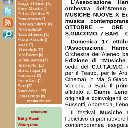
L’Associazione H
Spiagge del Salento [45]
orchestra dell’Atene
Salento Megalitico [4]
Pro Loco Cutrofiano [8]
MUSICHE NUOVE X Edi
Posta elettronica [6]
musica contempora
Personaggi Salentini [10]
OTTOBRE – ORE 
Per chi guida [19]
S.GIACOMO, 7 BARI – 
Notizie dal Salento [43]
Musica e Concerti [1]
Domenica 17 ottobr
Luoghi [17]
l’Associazione Harmo
Lidoconchiglie [10]
Orchestra dell’Ateneo 
Le tre Province [6]
Edizione di “Musiche
La Terra Salentina [33]
Hanno scritto... [10]
sede del
C.U.T.A.M.C.
(
Gli antichi popoli [13]
per il Teatro, per le Arti
Francescani [12]
Cinema) in via S.Giaco
Fisco e Tasse [1]
Vecchia a Bari. Il
pri
Eventi [27]
Diamo Voce a... [65]
affidato a
Gianni Leno
Corsi e Concorsi [8]
originali e coinvolgenti 
mostra
altre voci
Bussotti, Abbrescia, Len
Il festival
Musiche 
ultimi eventi
l’obiettivo di promuovere 
Tutti gli Eventi
contemporanea eseguita
Visite guidate