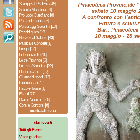
Spiagge del Salento [45]
Pinacoteca Provinciale 
Salento Megalitico [4]
sabato 10 maggio 2
Pro Loco Cutrofiano [8]
A confronto con l’antic
Posta elettronica [6]
Pittura e scultu
Personaggi Salentini [10]
Bari, Pinacoteca 
Per chi guida [19]
10 maggio - 28 s
Notizie dal Salento [43]
Musica e Concerti [1]
Luoghi [17]
Lidoconchiglie [10]
Le tre Province [6]
La Terra Salentina [33]
Hanno scritto... [10]
Gli antichi popoli [13]
Francescani [12]
Fisco e Tasse [1]
Eventi [27]
Diamo Voce a... [65]
Corsi e Concorsi [8]
mostra
altre voci
ultimi eventi
Tutti gli Eventi
Visite guidate