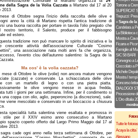
'Amministrazione Comunale di Martano organizza la
24°
one della Sagra de la Volia Cazzata
a Martano dal 17 al 20
Torrone a Cre
e 2013.
SUPERCAT S
mese di Ottobre segna l'inizio della raccolta delle olive e
Trepuzzi: Pres
gni anno la città di Martano rispetta l'antica tradizione di
»
Sagra de la 
rsi una buona raccolta per portare in tavola l'olio pregiato che
Candelara a P
l nostro territorio, il Salento, produce per il fabbisogno
La Biblioteca c
ale ed estero.
Mostra a Caval
questa tradizione non può mancare lo spirito di iniziativa e la
Ficarra e Pico
e crescente attività dell'associazione Culturale "Cosimo
Famiglie al M
ttini", una associazione nata molti anni fa che organizza,
ccesso, l'evento clou dell'autunno salentino: la Sagra de la
SIC 58 BARI
Cazzata.
Convegno a Le
Cioccolato a P
Ma cos' è la volia cazzata?
Michele Depa
 mese di Ottobre le olive (volie) non ancora mature vengono
Mostra I tempi
ciate (cazzate) e conservate. La schiacciatura delle olive
Concorso letter
ne con un martello di legno o con una pietra piatta.
ssivamente le olive vengono messe in acqua fredda,
DIALOGOI S
ta tutti i giorni per una settimana. Infine, per il condimento si
Processione d
za una coppa con olio, aglio, peperoncino (a discrezione), sale.
L`Oro dItalia 2
eme viene mescolato e conservato in un boccaccio a chiusura
mostra
ca.
sta specialità tutta salentina viene esaltata e promossa in
Fotor
e stile per il XXIV esimo anno consecutivo a Martano
mpio spazio coperto offerto dal Largo Primo Maggio dal 17 al
Tutte le fotor
obre 2013.
Acaya la citta` f
 sagra cade ogni anno nella terza settimana di Ottobre, per
Alessano
a dell'associazione "Cosimo Moschettini", composta da un