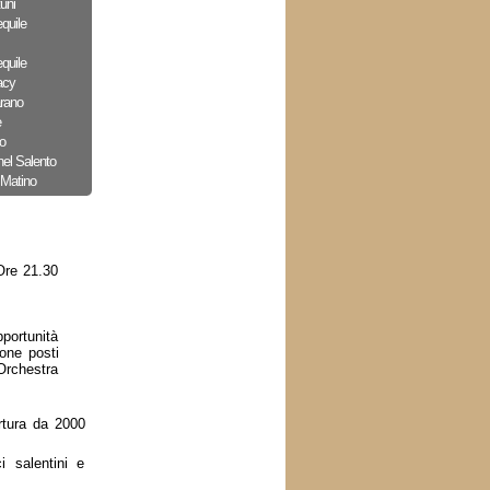
uni
quile
quile
acy
arano
e
o
nel Salento
 Matino
Ore 21.30
portunità
ione posti
Orchestra
rtura da 2000
i salentini e