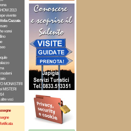
mona
HOW 2013
epe vivente
Volia Cazzata
esaro
he vorrei
lino
ne
useo
quile
alazzo
lma
 moderni
ario
TO MONASTIRI
ei MISTERI
014
altre voci
assegne
assegne
ortificata