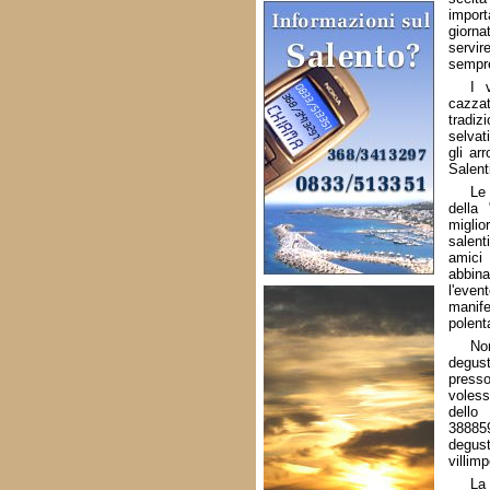
import
giorna
servir
sempre
I 
cazzat
tradiz
selvat
gli ar
Salent
Le
della
miglio
salent
amici
abbin
l'even
manife
polent
No
degus
presso
voles
dello
38885
degus
villim
La