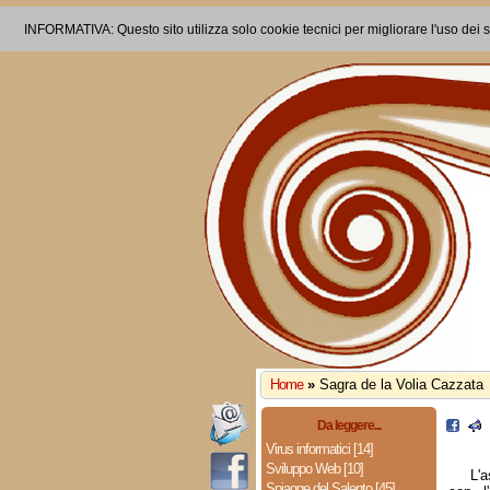
INFORMATIVA: Questo sito utilizza solo cookie tecnici per migliorare l'uso dei s
Home
»
Sagra de la Volia Cazzata
Da leggere...
Virus informatici [14]
Sviluppo Web [10]
L'a
Spiagge del Salento [45]