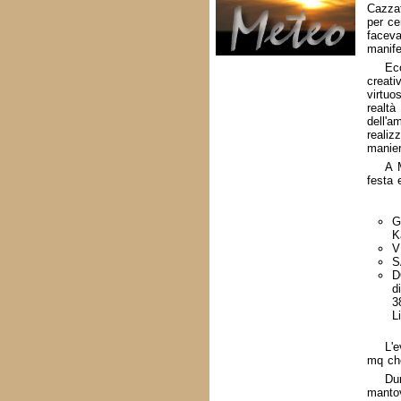
Cazzat
per ce
facev
manifes
Eco
creati
virtuo
realtà
dell'a
reali
maniera
A 
festa 
G
K
V
S
D
d
3
L
L'e
mq che
Dur
mantov