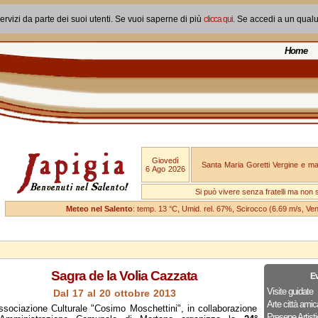
ervizi da parte dei suoi utenti. Se vuoi saperne di più
clicca qui
. Se accedi a un qual
Home
Giovedì
Santa Maria Goretti Vergine e mar
6 Ago 2026
Si può vivere senza fratelli ma non 
Meteo nel Salento
: temp. 13 °C, Umid. rel. 67%, Scirocco (6.69 m/s, V
Sagra de la Volia Cazzata
Ev
Visite guidate
Dal 17 al 20 ottobre 2013
Arte città amic
ssociazione Culturale "Cosimo Moschettini", in collaborazione
Presepe Artisti