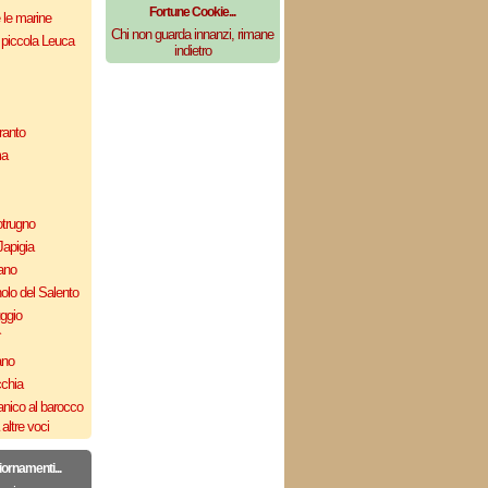
Fortune Cookie...
e le marine
Chi non guarda innanzi, rimane
 piccola Leuca
indietro
ranto
ma
otrugno
Japigia
ano
olo del Salento
uggio
`
ano
cchia
nico al barocco
altre voci
iornamenti...