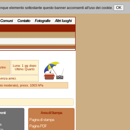
unque elemento sottostante questo banner acconsenti all'uso dei cookie.
Comuni
Contatto
Fotografie
Altri luoghi
Luna: 1 gg dopo
tire
Ultimo Quarto
senza amici.
ento moderato), press. 1003 hPa
enti
Area di Stampa
Pagina di stampa
a
Pagina PDF
co