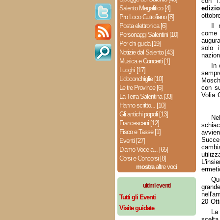
con l
Salento Megalitico [4]
edizi
ottobr
Pro Loco Cutrofiano [8]
Posta elettronica [6]
Il 
come o
Personaggi Salentini [10]
augura
Per chi guida [19]
solo i
Notizie dal Salento [43]
nazion
Musica e Concerti [1]
In 
Luoghi [17]
sempr
Lidoconchiglie [10]
Mosche
Le tre Province [6]
con su
Volia 
La Terra Salentina [33]
Hanno scritto... [10]
Gli antichi popoli [13]
Nel
Francescani [12]
schiac
Fisco e Tasse [1]
avvie
Succe
Eventi [27]
cambia
Diamo Voce a... [65]
utiliz
Corsi e Concorsi [8]
L'insi
mostra
altre voci
ermeti
Que
ultimi eventi
grand
nell'a
Tutti gli Eventi
20 Ott
Visite guidate
La
scelt