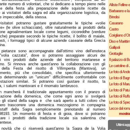
ante numero di volontari, che si dedicano a tempo pieno nelle
Alliste Felline 
te della festa alla preparazione delle squisite ricette da
Barbarano e la
e ai visitatori della sagra ed alla organizzazione logistica, da
 impeccabile, della stessa.
Brindisi
visitatori potranno gustare gratuitamente le tipiche «volie
Casarano
e» (le olive schiacciate), oltre naturalmente ai prodotti della
Castro
ione agroalimentare locale come legumi, cicoreddhe (verdure
Corigliano d`Ot
iche) preparate secondo le tipiche ricette, il bollito di maiale,
rosti, i formaggi tipici di alcune aziende casearie della Grecìa
Diso e Maritti
ina.
Gallipoli
 pietanze sono accompagnate dall'ottimo vino dell'enoteca
Grottaglie
 "volia cazzata", dove si potranno assaggiare alcuni dei
ri vini prodotti dalle aziende del territorio martanese e
Il palazzo di B
ino. Si rinnova anche quest'anno la collaborazione con gli
Le cartoline di 
 della Festa del risotto di Villimpenta (Mantova), un
Le foto di Andr
amento, più che consolidato, che specifica ulteriormente
to determinando un "unicum" difficilmente confrontabile con
Le foto di Bagn
stazioni similari. Si potranno così gustare il risotto, la
Le foto di Mar
a, i salumi mantovani e il rinomato lambrusco.
Le foto di Patu
n mancherà il tradizionale appuntamento con il pranzo di
tazione della domenica, che come ogni anno si svolgerà
Le foto di Ruff
 gli stand della sagra e che sarà aperto a tutti coloro che
Le foto di Spe
sero trascorrere una domenica mezzogiorno in compagnia
Lecce dal roma
 staff della Sagra semplicemente prenotando al numero
98193. Un momento di festa e di gioia, dove si potranno
mostra
tare i prodotti della tradizione locale sia salentina che
pentese.
Ultimi agg
 novità che ci riserverà quest'anno la Sagra de la Volia