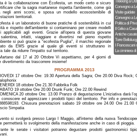
Trekking a Ost
a è la collaborazione con Ecofesta, un modo certo e sicuro
Convegno a Le
rtificare che la sagra martanese rispetta l'ambiente, come già
a negli anni scorsi, e sposa un modello ecosostenibile di
Visite guidate
tazioni territoriali.
Convegno a Le
festa è un laboratorio di buone pratiche di sostenibilità in cui
Politica di Priv
vità e rispetto dell'ambiente si contaminano per creare modelli
Il Griko a Cas
si applicabili agli eventi. Grazie all'opera di questa giovane
Antiche casat
 salentina, infatti, viaggiare e divertirsi nel pieno rispetto
Torre Belloluog
mbiente si può grazie a "ecofesta Puglia", il marchio regionale
I Francescani 
zzato da EMS grazie al quale gli eventi si strutturano in
 tale da ridurre l'impatto sul territorio.
La ciminiera di
Martano dal 17 al 20 Ottobre Vi aspettiamo, per 4 giorni di
e divertimento da trascorrere insieme!
PROGRAMMA 2013
IOVEDI 17 ottobre Ore: 19.30 Apertura della Sagra; Ore 20.00 Diva Rock; 
alophonix
ENERDI 18 ottobre Ore 21.30 Fabbrika Folk
ABATO 19 ottobre Ore 20.00 Drunk Funk; Ore 22.00 Rewind
OMENICA 20 ottobre Ore: 13.00 Pranzo di degustazione L’iniziativa darà l’op
i conoscere ed apprezzare i prodotti tipici del territorio. Per info e prenotaz
888598193. Chiusura prenotazioni sabato 19 ottobre ore 24.00 Ore 21.00 
iscio Simpatia
vento si svolgerà presso Largo I Maggio, all'interno della nuova Tendocope
 permetterà lo svolgimento della manifestazione anche in caso di pioggia.
ante le serate i visitatori potranno degustare prodotti gastronomici tipic
ani.