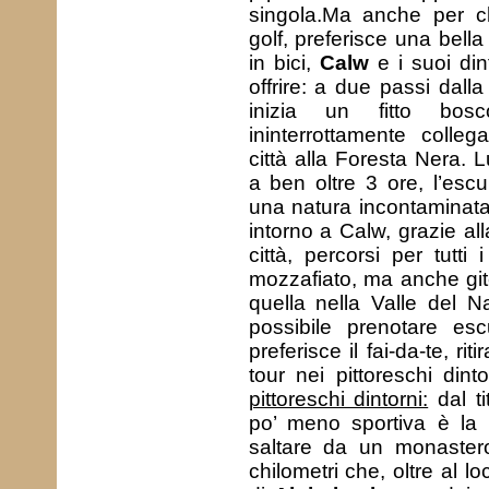
singola.Ma anche per ch
golf, preferisce una bell
in bici,
Calw
e i suoi din
offrire: a due passi dall
inizia un fitto bos
ininterrottamente colleg
città alla Foresta Nera. L
a ben oltre 3 ore, l’esc
una natura incontaminata,
intorno a Calw, grazie all
città, percorsi per tutti
mozzafiato, ma anche gite
quella nella Valle del Na
possibile prenotare esc
preferisce il fai-da-te, r
tour nei pittoreschi din
pittoreschi dintorni:
dal ti
po’ meno sportiva è la
saltare da un monastero
chilometri che, oltre al l