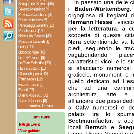
In passato una delle cit
Spiagge del Salento [45]
il
Baden-Württemberg
,
Salento Megalitico [4]
Pro Loco Cutrofiano [8]
orgogliosa di fregiarsi d
Posta elettronica [6]
Hermann Hesse
”, vincit
Personaggi Salentini [10]
per la letteratura
, a cu
Per chi guida [19]
scoperta di questa cit
Notizie dal Salento [43]
Nera
settentrionale va f
Musica e Concerti [1]
Luoghi [17]
piedi, seguendo le trac
Lidoconchiglie [10]
vagabondando piac
Le tre Province [6]
caratteristici vicoli e le s
La Terra Salentina [33]
si affacciano numerosi t
Hanno scritto... [10]
Gli antichi popoli [13]
graticcio, monumenti e m
Francescani [12]
quello dedicato ad He
Fisco e Tasse [1]
che ad una camminat
Eventi [27]
architettura, arte e 
Diamo Voce a... [65]
affiancare due passi dedi
Corsi e Concorsi [8]
mostra
altre voci
a
Calw
numerosi e deli
palato: tra lo spu
ultimi eventi
Sectmanufactur
, le acqu
Tutti gli Eventi
locali
Bertsch
e
Seeg
Visite guidate
lungo il fiume Nagold e un