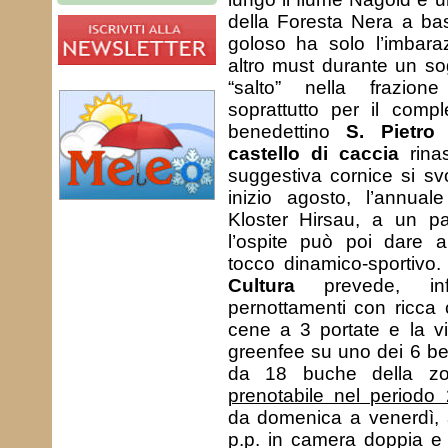
della Foresta Nera a base
goloso ha solo l’imbara
altro must durante un s
“salto” nella frazio
soprattutto per il comp
benedettino
S. Pietro
castello di caccia
rinas
suggestiva cornice si svo
inizio agosto, l’annuale
Kloster Hirsau, a un p
l’ospite può poi dare 
tocco dinamico-sportivo
Cultura
prevede, inf
pernottamenti con ricca 
cene a 3 portate e la vi
greenfee su uno dei 6 bel
da 18 buche della z
prenotabile nel periodo 
da domenica a venerdì, 
p.p. in camera doppia e