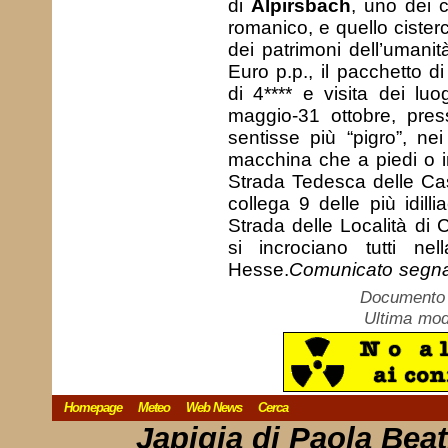
di
Alpirsbach
, uno dei 
romanico, e quello ciste
dei patrimoni dell’umanit
Euro p.p., il pacchetto d
di 4**** e visita dei luo
maggio-31 ottobre, presso
sentisse più “pigro”, nei
macchina che a piedi o in b
Strada Tedesca delle Cas
collega 9 delle più idill
Strada delle Località di 
si incrociano tutti ne
Hesse.
Comunicato segnal
Documento c
Ultima mod
Homepage
Meteo
Web News
Cerca
Japigia di Paola Bea