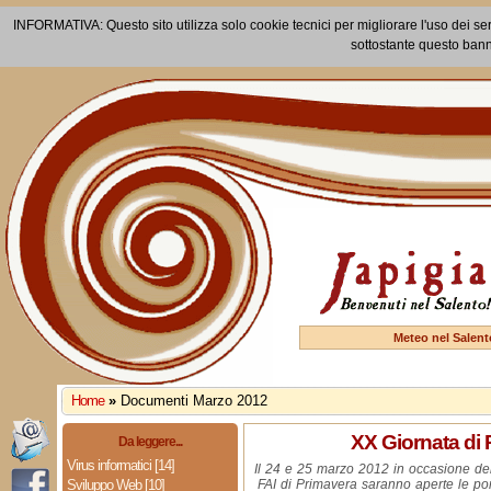
INFORMATIVA: Questo sito utilizza solo cookie tecnici per migliorare l'uso dei ser
sottostante questo bann
Meteo nel Salent
Home
»
Documenti Marzo 2012
XX Giornata di
Da leggere...
Virus informatici [14]
Il 24 e 25 marzo 2012 in occasione de
Sviluppo Web [10]
FAI di Primavera saranno aperte le por