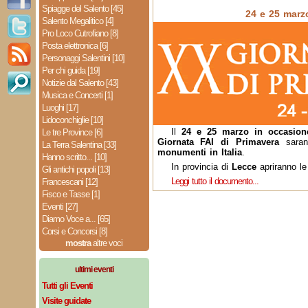
Spiagge del Salento [45]
24 e 25 marz
Salento Megalitico [4]
Pro Loco Cutrofiano [8]
Posta elettronica [6]
Personaggi Salentini [10]
Per chi guida [19]
Notizie dal Salento [43]
Musica e Concerti [1]
Luoghi [17]
Lidoconchiglie [10]
Il
24 e 25 marzo in occasione
Le tre Province [6]
Giornata FAI di Primavera
saran
La Terra Salentina [33]
monumenti in Italia
.
Hanno scritto... [10]
In provincia di
Lecce
apriranno le
Gli antichi popoli [13]
Leggi tutto il documento...
Francescani [12]
Fisco e Tasse [1]
Eventi [27]
Diamo Voce a... [65]
Corsi e Concorsi [8]
mostra
altre voci
ultimi eventi
Tutti gli Eventi
Visite guidate