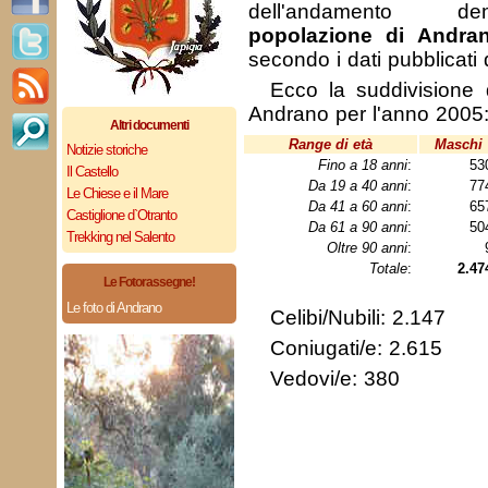
dell'andamento de
popolazione di Andra
secondo i dati pubblicati
Ecco la suddivisione 
Andrano per l'anno 2005
Altri documenti
Range di età
Maschi
Notizie storiche
Fino a 18 anni
:
53
Il Castello
Da 19 a 40 anni
:
77
Le Chiese e il Mare
Da 41 a 60 anni
:
65
Castiglione d`Otranto
Da 61 a 90 anni
:
50
Trekking nel Salento
Oltre 90 anni
:
Totale
:
2.47
Le Fotorassegne!
Le foto di Andrano
Celibi/Nubili: 2.147
Coniugati/e: 2.615
Vedovi/e: 380