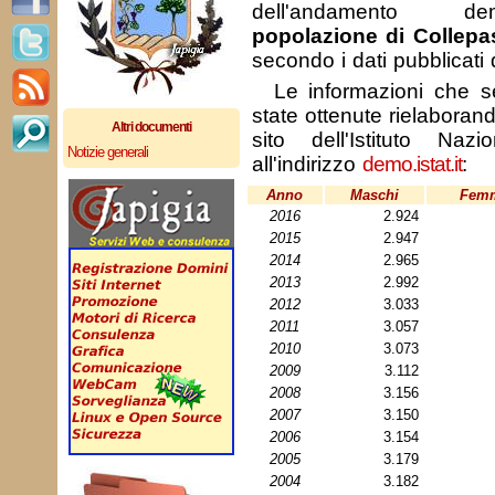
dell'andamento de
popolazione di Collep
secondo i dati pubblicati
Le informazioni che se
state ottenute rielaborando
Altri documenti
sito dell'Istituto Nazi
Notizie generali
all'indirizzo
demo.istat.it
:
Anno
Maschi
Fem
2016
2.924
2015
2.947
2014
2.965
2013
2.992
2012
3.033
2011
3.057
2010
3.073
2009
3.112
2008
3.156
2007
3.150
2006
3.154
2005
3.179
2004
3.182