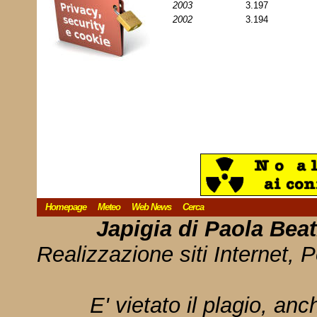
2003
3.197
2002
3.194
Homepage
Meteo
Web News
Cerca
Japigia di Paola Bea
Realizzazione siti Internet, P
E' vietato il plagio, anc