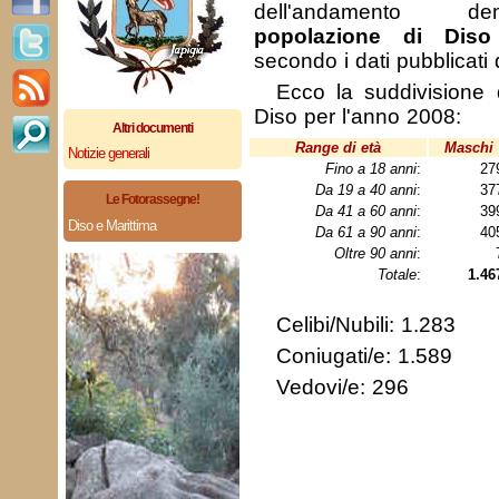
dell'andamento de
popolazione di Diso
secondo i dati pubblicati
Ecco la suddivisione 
Diso per l'anno 2008:
Altri documenti
Range di età
Maschi
Notizie generali
Fino a 18 anni
:
27
Da 19 a 40 anni
:
37
Le Fotorassegne!
Da 41 a 60 anni
:
39
Diso e Marittima
Da 61 a 90 anni
:
40
Oltre 90 anni
:
Totale
:
1.46
Celibi/Nubili: 1.283
Coniugati/e: 1.589
Vedovi/e: 296