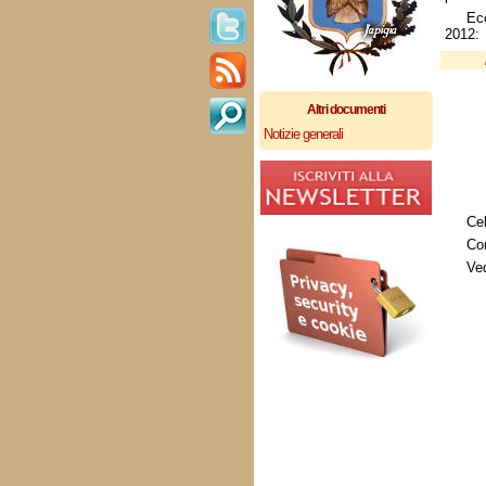
Ec
2012:
Altri documenti
Notizie generali
Cel
Con
Ved