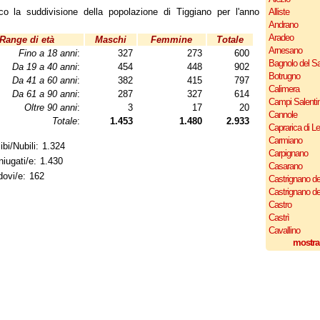
co la suddivisione della popolazione di Tiggiano per l'anno
Alliste
Andrano
Aradeo
Range di età
Maschi
Femmine
Totale
Arnesano
Fino a 18 anni
:
327
273
600
Bagnolo del Sa
Da 19 a 40 anni
:
454
448
902
Botrugno
Da 41 a 60 anni
:
382
415
797
Calimera
Da 61 a 90 anni
:
287
327
614
Campi Salenti
Oltre 90 anni
:
3
17
20
Cannole
Totale
:
1.453
1.480
2.933
Caprarica di L
Carmiano
ibi/Nubili: 1.324
Carpignano
iugati/e: 1.430
Casarano
ovi/e: 162
Castrignano de
Castrignano d
Castro
Castrì
Cavallino
mostra