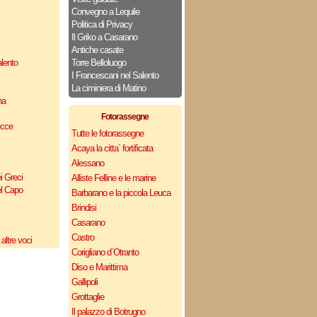
Convegno a Lequile
Politica di Privacy
Il Griko a Casarano
Antiche casate
lento
Torre Belloluogo
I Francescani nel Salento
La ciminiera di Matino
na
Fotorassegne
ecce
Tutte le fotorassegne
Acaya la citta` fortificata
Alessano
i Greci
Alliste Felline e le marine
el Capo
Barbarano e la piccola Leuca
Brindisi
Casarano
Castro
altre voci
Corigliano d`Otranto
Diso e Marittima
Gallipoli
Grottaglie
Il palazzo di Botrugno