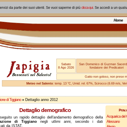
ervizi da parte dei suoi utenti. Se vuoi saperne di più
clicca qui
. Se accedi a un qual
Home
Sabato
San Domenico di Guzman Sacerd
8 Ago 2026
fondatore dei Predicatori
Gatto non goloso, non prese ma
Meteo nel Salento
: temp. 13 °C, Umid. rel. 67%, Scirocco (6.69 m/s, V
one di Tiggiano
»
Dettaglio anno 2012
Dettaglio demografico
Prov. 
Acquarica del
seguito un rapido dettaglio dell'andamento demografico della
azione di Tiggiano
negli utlimi anni, secondo i dati
Alessano
cati da ISTAT.
Alezio