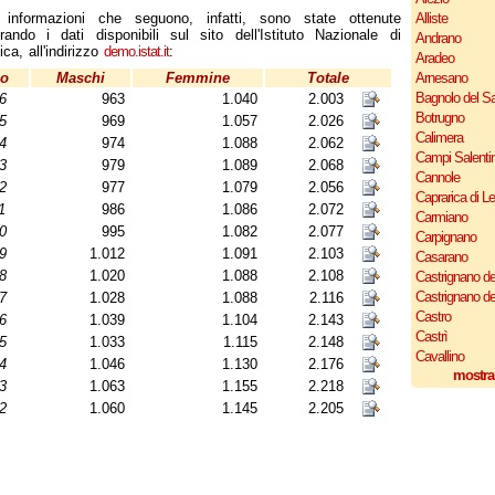
 informazioni che seguono, infatti, sono state ottenute
Alliste
orando i dati disponibili sul sito dell'Istituto Nazionale di
Andrano
ica, all'indirizzo
demo.istat.it
:
Aradeo
o
Maschi
Femmine
Totale
Arnesano
Bagnolo del Sa
6
963
1.040
2.003
Botrugno
5
969
1.057
2.026
Calimera
4
974
1.088
2.062
Campi Salenti
3
979
1.089
2.068
Cannole
2
977
1.079
2.056
Caprarica di L
1
986
1.086
2.072
Carmiano
0
995
1.082
2.077
Carpignano
9
1.012
1.091
2.103
Casarano
8
1.020
1.088
2.108
Castrignano de
Castrignano d
7
1.028
1.088
2.116
Castro
6
1.039
1.104
2.143
Castrì
5
1.033
1.115
2.148
Cavallino
4
1.046
1.130
2.176
mostra
3
1.063
1.155
2.218
2
1.060
1.145
2.205