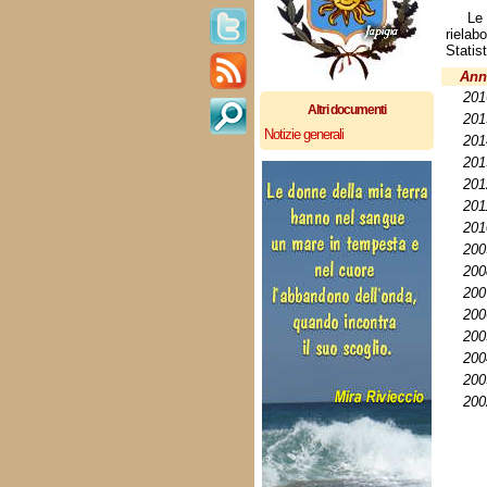
Le
rielab
Statist
Ann
201
Altri documenti
201
Notizie generali
201
201
201
201
201
200
200
200
200
200
200
200
200