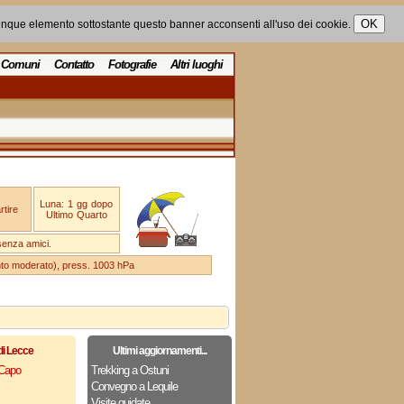
unque elemento sottostante questo banner acconsenti all'uso dei cookie.
Comuni
Contatto
Fotografie
Altri luoghi
Luna: 1 gg dopo
tire
Ultimo Quarto
senza amici.
ento moderato), press. 1003 hPa
di Lecce
Ultimi aggiornamenti...
 Capo
Trekking a Ostuni
Convegno a Lequile
Visite guidate