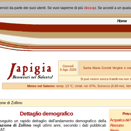
ervizi da parte dei suoi utenti. Se vuoi saperne di più
clicca qui
. Se accedi a un qual
Home
Giovedì
Santa Maria Goretti Vergine e mar
6 Ago 2026
Si può vivere senza fratelli ma non 
Meteo nel Salento
: temp. 13 °C, Umid. rel. 67%, Scirocco (6.69 m/s, V
one di Zollino
Dettaglio demografico
Prov. 
Acquarica del
seguito un rapido dettaglio dell'andamento demografico della
azione di Zollino
negli utlimi anni, secondo i dati pubblicati
Alessano
TAT.
Alezio