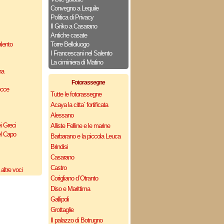
Convegno a Lequile
Politica di Privacy
Il Griko a Casarano
Antiche casate
lento
Torre Belloluogo
I Francescani nel Salento
La ciminiera di Matino
na
Fotorassegne
ecce
Tutte le fotorassegne
Acaya la citta` fortificata
Alessano
i Greci
Alliste Felline e le marine
el Capo
Barbarano e la piccola Leuca
Brindisi
Casarano
Castro
altre voci
Corigliano d`Otranto
Diso e Marittima
Gallipoli
Grottaglie
Il palazzo di Botrugno