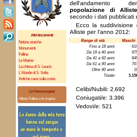
dell'andamento de
popolazione di Allist
secondo i dati pubblicati
Ecco la suddivisione 
Alliste per l'anno 2012:
Altri documenti
Range di età
Maschi
Notizie storiche
Fino a 18 anni
:
61
Monumenti
Da 19 a 40 anni
:
97
Felline
Da 41 a 60 anni
:
84
Le Marine
Da 61 a 90 anni
:
70
La chiesa di S. Leucio
Oltre 90 anni
:
1
L`Abside di S. Sofia
Totale
:
3.15
Antiche cave sulla costa
Celibi/Nubili: 2.692
Le Fotorassegne!
Coniugati/e: 3.396
Alliste Felline e le marine
Vedovi/e: 521