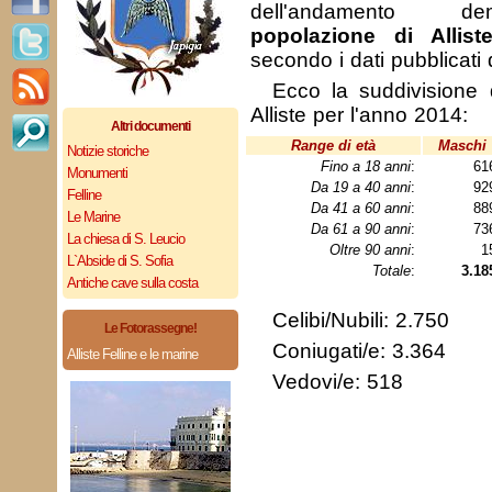
dell'andamento de
popolazione di Allist
secondo i dati pubblicati
Ecco la suddivisione 
Alliste per l'anno 2014:
Altri documenti
Range di età
Maschi
Notizie storiche
Fino a 18 anni
:
61
Monumenti
Da 19 a 40 anni
:
92
Felline
Da 41 a 60 anni
:
88
Le Marine
Da 61 a 90 anni
:
73
La chiesa di S. Leucio
Oltre 90 anni
:
1
L`Abside di S. Sofia
Totale
:
3.18
Antiche cave sulla costa
Celibi/Nubili: 2.750
Le Fotorassegne!
Coniugati/e: 3.364
Alliste Felline e le marine
Vedovi/e: 518