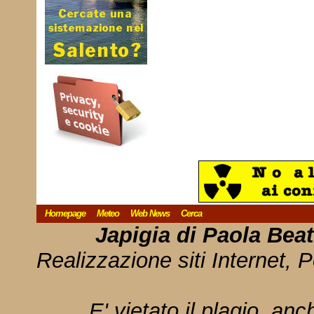
Homepage
Meteo
Web News
Cerca
Japigia di Paola Bea
Realizzazione siti Internet, P
E' vietato il plagio, anc