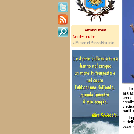
Altri documenti
Notizie storiche
»
Museo di Storia Naturale
Le
malac
una se
condiz
vastis
rettili
Im
e del
esse l