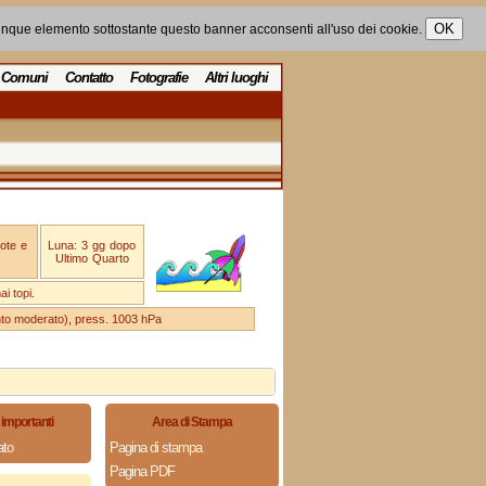
unque elemento sottostante questo banner acconsenti all'uso dei cookie.
Comuni
Contatto
Fotografie
Altri luoghi
ote e
Luna: 3 gg dopo
Ultimo Quarto
i topi.
ento moderato), press. 1003 hPa
importanti
Area di Stampa
to
Pagina di stampa
Pagina PDF