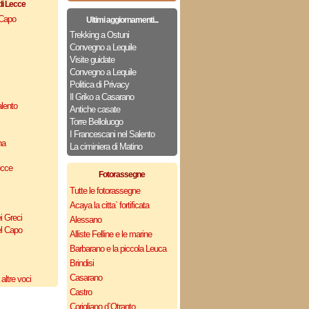
di Lecce
 Capo
Ultimi aggiornamenti...
Trekking a Ostuni
Convegno a Lequile
Visite guidate
Convegno a Lequile
Politica di Privacy
Il Griko a Casarano
lento
Antiche casate
Torre Belloluogo
I Francescani nel Salento
na
La ciminiera di Matino
ecce
Fotorassegne
Tutte le fotorassegne
Acaya la citta` fortificata
i Greci
Alessano
el Capo
Alliste Felline e le marine
Barbarano e la piccola Leuca
Brindisi
Casarano
altre voci
Castro
Corigliano d`Otranto