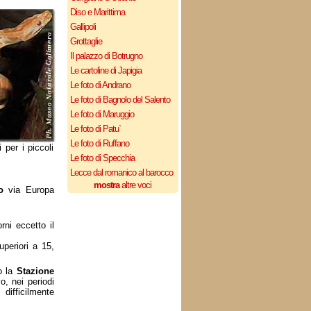
Diso e Marittima
Gallipoli
Grottaglie
Il palazzo di Botrugno
Le cartoline di Japigia
Le foto di Andrano
Le foto di Bagnolo del Salento
Le foto di Maruggio
Le foto di Patu`
Le foto di Ruffano
 per i piccoli
Le foto di Specchia
Lecce dal romanico al barocco
mostra
altre voci
to
via Europa
rni eccetto il
uperiori a 15,
o la
Stazione
o, nei periodi
difficilmente