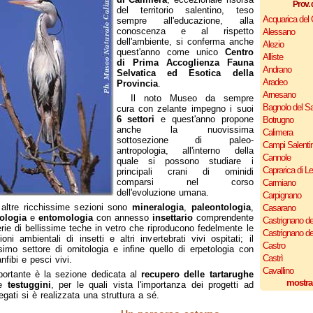
Prov. 
del territorio salentino, teso
Acquarica del
sempre all'educazione, alla
conoscenza e al rispetto
Alessano
dell'ambiente, si conferma anche
Alezio
quest'anno come unico
Centro
Alliste
di Prima Accoglienza Fauna
Andrano
Selvatica ed Esotica della
Aradeo
Provincia
.
Arnesano
Il noto Museo da sempre
Bagnolo del Sa
cura con zelante impegno i suoi
6 settori
e quest'anno propone
Botrugno
anche la nuovissima
Calimera
sottosezione di paleo-
Campi Salenti
antropologia, all'interno della
Cannole
quale si possono studiare i
Caprarica di L
principali crani di ominidi
comparsi nel corso
Carmiano
dell'evoluzione umana.
Carpignano
 altre ricchissime sezioni sono
mineralogia
,
paleontologia
,
Casarano
ologia
e
entomologia
con annesso
insettario
comprendente
Castrignano de
rie di bellissime teche in vetro che riproducono fedelmente le
Castrignano d
ioni ambientali di insetti e altri invertebrati vivi ospitati; il
Castro
simo settore di ornitologia e infine quello di erpetologia con
Castrì
 anfibi e pesci vivi.
Cavallino
portante è la sezione dedicata al
recupero delle tartarughe
mostra
le
testuggini
, per le quali vista l'importanza dei progetti ad
egati si è realizzata una struttura a sé.