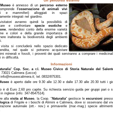
Un percorso esterno
l
Museo
è annesso di un
percorso esterno
comprende
l'osservazione di animali vivi
lli e mammiferi) alloggiati in spazi
tamente integrati nel giardino.
visitatori avranno quindi la possibilità di
vare e confrontare
specie esotiche
e
tone
, rendendosi conto della enorme varietà
rme e colori e della grande importanza di
ere inalterata la biodiversità degli ambienti
i.
 visita si concluderà nello spazio dedicato
vendita, nel quale si potranno acquistare
simi minerali e fossili, i proventi dei quali serviranno a comprare i medicinali
 in difficoltà.
Informazioni
turalia
"
Cop. Soc. a r.l.
Museo Civico di Storia Naturale del Salen
 73021 Calimera (Lecce)
 info@museocalimera.it; tel.:0832/875301.
Museo
è aperto dalle ore 9.30 alle 12.30 e dalle 17.30 alle 20.30 tutti i gio
.
to è di Euro 2,60 pro capite. Su richiesta servizio guida per gruppi pari o s
in inglese (info: 347-8547514).
re alla
visita al Museo
, la Coop. "
Naturalia
" gestisce le
escursioni
press
logica
di Frigole e i boschi di Alimini e Calimera, dove si osservano dal viv
razione autunnale (ott.- nov.) e primaverile (mar.-mag.) specie altrimenti 
.