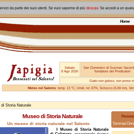
ervizi da parte dei suoi utenti. Se vuoi saperne di più
clicca qui
. Se accedi a un qual
Home
Sabato
San Domenico di Guzman Sacerd
8 Ago 2026
fondatore dei Predicatori
Gatto non goloso, non prese ma
Meteo nel Salento
: temp. 13 °C, Umid. rel. 67%, Scirocco (6.69 m/s, V
di Storia Naturale
Museo di Storia Naturale
Persone 
Un museo di storia naturale nel Salento
Tommasi Dona
Il
Museo di Storia Naturale
di Calimera
, eccezionale risorsa