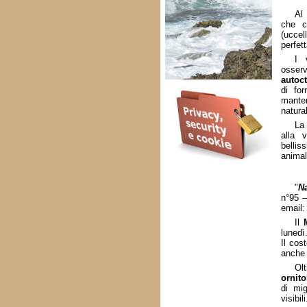
A
che 
(ucce
perfet
I 
osser
autoc
di fo
manten
natural
La
alla 
bellis
animali
"
Na
n°95 –
email:
Il
lunedì
Il cos
anche 
Olt
ornito
di mig
visibili