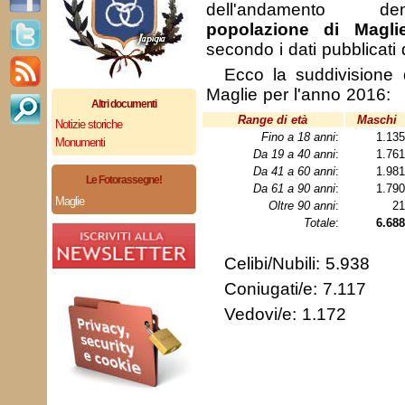
dell'andamento de
popolazione di Magli
secondo i dati pubblicati
Ecco la suddivisione 
Maglie per l'anno 2016:
Altri documenti
Range di età
Maschi
Notizie storiche
Fino a 18 anni
:
1.13
Monumenti
Da 19 a 40 anni
:
1.76
Da 41 a 60 anni
:
1.98
Le Fotorassegne!
Da 61 a 90 anni
:
1.79
Maglie
Oltre 90 anni
:
2
Totale
:
6.688
Celibi/Nubili: 5.938
Coniugati/e: 7.117
Vedovi/e: 1.172