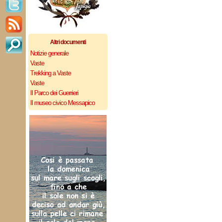
Altri documenti
Notizie generale
Vaste
Trekking a Vaste
Vaste
Il Parco dei Guerrieri
Il museo civico Messapico