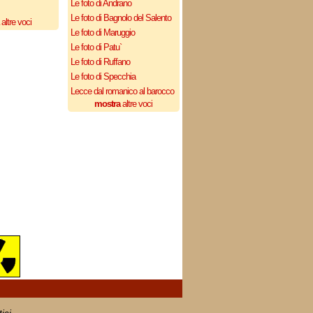
Le foto di Andrano
Le foto di Bagnolo del Salento
altre voci
Le foto di Maruggio
Le foto di Patu`
Le foto di Ruffano
Le foto di Specchia
Lecce dal romanico al barocco
mostra
altre voci