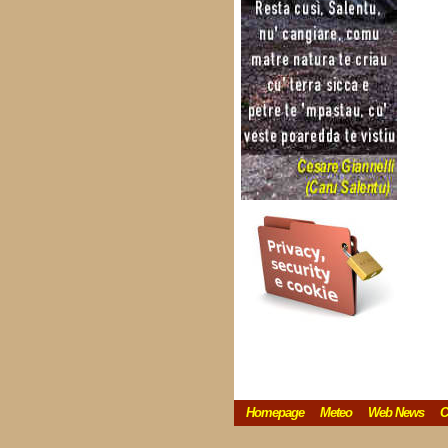
Homepage
Meteo
Web News
C