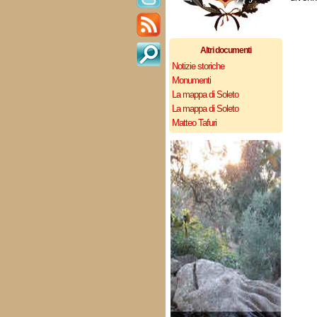
Altri documenti
Notizie storiche
Monumenti
La mappa di Soleto
La mappa di Soleto
Matteo Tafuri