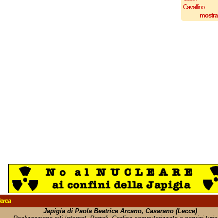
Cavallino
mostra
erca
Japigia di Paola Beatrice Arcano, Casarano (Lecce)