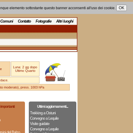
unque elemento sottostante questo banner acconsenti all'uso dei cookie.
Comuni
Contatto
Fotografie
Altri luoghi
Luna: 2 gg dopo
e
Ultimo Quarto
rdace.
ento moderato), press. 1003 hPa
importanti
Ultimi aggiornamenti...
Trekking a Ostuni
Convegno a Lequile
a
Visite guidate
Convegno a Lequile
sini del Balzo