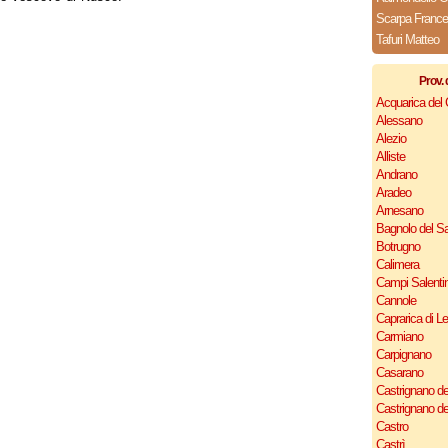
Scarpa Franc
Tafuri Matteo
Prov. 
Acquarica del
Alessano
Alezio
Alliste
Andrano
Aradeo
Arnesano
Bagnolo del Sa
Botrugno
Calimera
Campi Salenti
Cannole
Caprarica di L
Carmiano
Carpignano
Casarano
Castrignano de
Castrignano d
Castro
Castrì