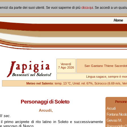
ervizi da parte dei suoi utenti. Se vuoi saperne di più
clicca qui
. Se accedi a un qual
Home
Venerdì
San Gaetano Thiene Sacerdot
7 Ago 2026
Lingua sagace, sempre è mo
Meteo nel Salento
: temp. 13 °C, Umid. rel. 67%, Scirocco (6.69 m/s, V
Personaggi di Soleto
Persone 
Arcudi
Arcudi,
Fontana Nicol
II sec.
Gervasi M.
il primo arciprete di rito latino in Soleto e successivamente
e vescovo di Nusco.
Raimondello Or