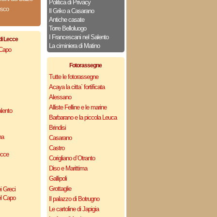
Politica di Privacy
esco
Il Griko a Casarano
Antiche casate
Torre Belloluogo
I Francescani nel Salento
di Lecce
La ciminiera di Matino
 Capo
Fotorassegne
Tutte le fotorassegne
Acaya la citta` fortificata
Alessano
Alliste Felline e le marine
lento
Barbarano e la piccola Leuca
Brindisi
na
Casarano
Castro
ecce
Corigliano d`Otranto
Diso e Marittima
Gallipoli
Grottaglie
i Greci
el Capo
Il palazzo di Botrugno
Le cartoline di Japigia