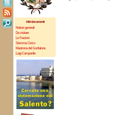
Altri documenti
Notizie generali
Da visitare
Le Frazioni
Stemma Civico
Madonna del Gonfalone
Luigi Campanile