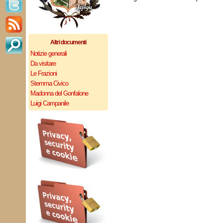
Altri documenti
Notizie generali
Da visitare
Le Frazioni
Stemma Civico
Madonna del Gonfalone
Luigi Campanile