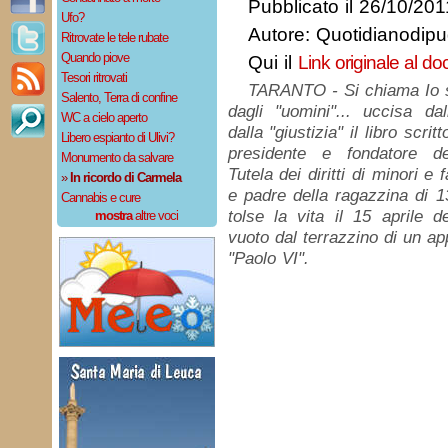
Pubblicato il 26/10/20
Ufo?
Autore: Quotidianodipug
Ritrovate le tele rubate
Quando piove
Qui il
Link originale al d
Tesori ritrovati
TARANTO - Si chiama Io so
Salento, Terra di confine
dagli "uomini"... uccisa dall
WC a cielo aperto
dalla "giustizia" il libro scri
Libero espianto di Ulivi?
presidente e fondatore de
Monumento da salvare
Tutela dei diritti di minori e
»
In ricordo di Carmela
e padre della ragazzina di 1
Cannabis e cure
tolse la vita il 15 aprile d
mostra
altre voci
vuoto dal terrazzino di un ap
"Paolo VI".