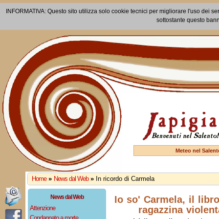
INFORMATIVA: Questo sito utilizza solo cookie tecnici per migliorare l'uso dei ser
sottostante questo bann
Meteo nel Salent
Home
»
News dal Web
»
In ricordo di Carmela
News dal Web
Io so' Carmela, il libr
Attenzione
ragazzina violent
Condannato a morte